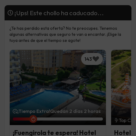
¡Ups! Este chollo ha caducado...
¿Te has perdido esta oferta? No te preocupes. Tenemos
algunas alternativas que seguro te van a encantar. ¡Elige la
tuya antes de que el tiempo se agote!
143
¡Tiempo Extra!
Quedan 2 días 2 horas
Top Cho
¡Fuengirola te espera! Hotel
Hotel 