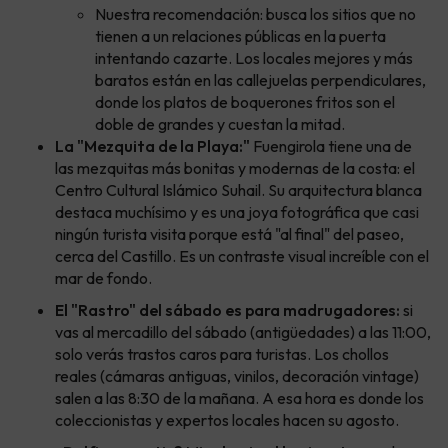
Nuestra recomendación: busca los sitios que no
tienen a un relaciones públicas en la puerta
intentando cazarte. Los locales mejores y más
baratos están en las callejuelas perpendiculares,
donde los platos de boquerones fritos son el
doble de grandes y cuestan la mitad.
La "Mezquita de la Playa:"
Fuengirola tiene una de
las mezquitas más bonitas y modernas de la costa: el
Centro Cultural Islámico Suhail. Su arquitectura blanca
destaca muchísimo y es una joya fotográfica que casi
ningún turista visita porque está "al final" del paseo,
cerca del Castillo. Es un contraste visual increíble con el
mar de fondo.
El "Rastro" del sábado es para madrugadores:
si
vas al mercadillo del sábado (antigüedades) a las 11:00,
solo verás trastos caros para turistas. Los chollos
reales (cámaras antiguas, vinilos, decoración vintage)
salen a las 8:30 de la mañana. A esa hora es donde los
coleccionistas y expertos locales hacen su agosto.