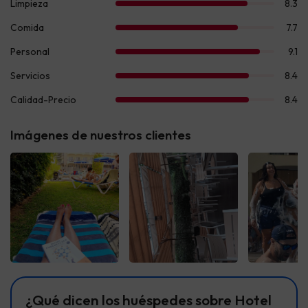
Imágenes de nuestros clientes
Ver todas
Ver todas
Ver t
¿Qué dicen los huéspedes sobre Hotel