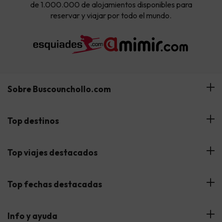
de 1.000.000 de alojamientos disponibles para
reservar y viajar por todo el mundo.
Sobre Buscounchollo.com
¿Quiénes somos?
Top destinos
Tarjeta Regalo
Hoteles Andalucía
Top viajes destacados
Buscounchollo en los medios
Hoteles Andorra
Blog
Viajes con Niños
Top fechas destacadas
Hoteles Cataluña
Web Corporativa
Viajes de Ciudad
Hoteles Portugal
Verano
Info y ayuda
Proveedores
Viajes de Novios