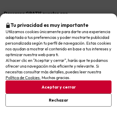
Hoteles Valencia
Puente de Agosto
Opiniones de nuestros clientes
Viajes con mascotas
Contáctanos
Descarga GRATIS nuestra app
Hoteles Galicia
Vacaciones en Agosto
Más de 3 MILLONES de descargas y una valoración de 4,7/5.
Viajes para grupos
Chollos con Todo Incluido
Preguntas frecuentes
Tu privacidad es muy importante
Hoteles en Islas
Vacaciones en Septiembre
Utilizamos cookies únicamente para darte una experiencia
Chollos en la playa
No llegas tarde: llegas al siguiente.
adaptada a tus preferencias y poder mostrarte publicidad
Hoteles Salou
Vacaciones en Octubre
Este chollo ya ha caducado, pero cada día lanzamos
personalizada según tu perfil de navegación. Estas cookies
Chollos con Vuelo Incluido
nuevas oportunidades para viajar mejor y pagar
nos ayudan a mostrar el contenido en base a tus intereses y
Vacaciones en Noviembre
Hoteles con toboganes
optimizar nuestra web para ti.
menos.
Al hacer clic en "Aceptar y cerrar", harás que te podamos
Apúntate y que el próximo no se te escape.
Selección de la Newsletter
ofrecer una navegación más eficiente y relevante. Si
necesitas consultar más detalles, puedes leer nuestra
Pon tu mejor e-mail
Métodos de pago disponibles
Los favoritos de nuestros clientes
Política de Cookies.
Muchas gracias.
Aceptar y cerrar
Ya estoy suscrito
Rechazar
Al suscribirte, confirmas haber leído y estar de acuerdo con la
Condiciones generales
Política de Privacidad
Privacidad datos