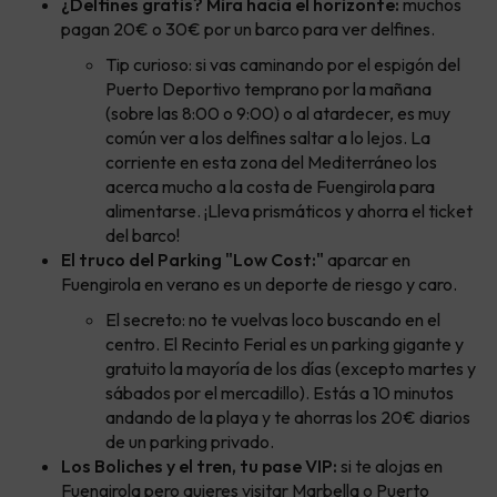
¿Delfines gratis? Mira hacia el horizonte:
muchos
pagan 20€ o 30€ por un barco para ver delfines.
Tip curioso: si vas caminando por el espigón del
Puerto Deportivo temprano por la mañana
(sobre las 8:00 o 9:00) o al atardecer, es muy
común ver a los delfines saltar a lo lejos. La
corriente en esta zona del Mediterráneo los
acerca mucho a la costa de Fuengirola para
alimentarse. ¡Lleva prismáticos y ahorra el ticket
del barco!
El truco del Parking "Low Cost:"
aparcar en
Fuengirola en verano es un deporte de riesgo y caro.
El secreto: no te vuelvas loco buscando en el
centro. El Recinto Ferial es un parking gigante y
gratuito la mayoría de los días (excepto martes y
sábados por el mercadillo). Estás a 10 minutos
andando de la playa y te ahorras los 20€ diarios
de un parking privado.
Los Boliches y el tren, tu pase VIP:
si te alojas en
Fuengirola pero quieres visitar Marbella o Puerto