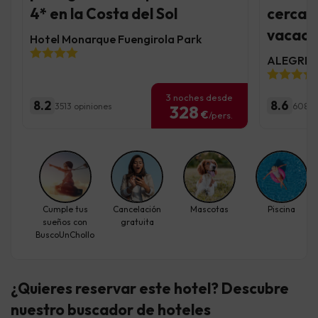
4* en la Costa del Sol
cerca d
vacaci
Hotel Monarque Fuengirola Park
ALEGRIA 
3 noches desde
8.2
8.6
3513 opiniones
6085 
328
€
/pers.
Cumple tus
Cancelación
Mascotas
Piscina
sueños con
gratuita
BuscoUnChollo
¿Quieres reservar este hotel? Descubre
nuestro buscador de hoteles