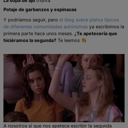
La sopa de ajo
triunfa
Potaje de garbanzos y espinacas
Y podríamos seguir, pero
el blog sobre platos típicos
de diferentes comunidades autónomas
ya escribimos la
primera parte hace unos meses. ¿
Te apetecería que
hiciéramos la segunda?
Te leemos
A nosotros sí que nos apetece escribir la segunda