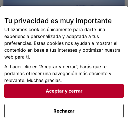
Tu privacidad es muy importante
Utilizamos cookies únicamente para darte una
experiencia personalizada y adaptada a tus
preferencias. Estas cookies nos ayudan a mostrar el
contenido en base a tus intereses y optimizar nuestra
web para ti.
Costas Españolas
Al hacer clic en "Aceptar y cerrar", harás que te
Anticípate con los ofertones para este verano. ¡No
podamos ofrecer una navegación más eficiente y
me lo pierdo!
relevante. Muchas gracias.
Desde 45€ por persona
Aceptar y cerrar
Ver chollos
Rechazar