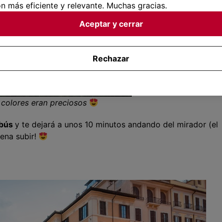
n más eficiente y relevante. Muchas gracias.
Aceptar y cerrar
Rechazar
s colores eran preciosos
obús
y te dejará a unos 10 minutos andando del mirador (el
ena subir!