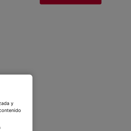
zada y
 contenido
a