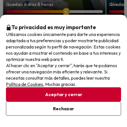
Quedan 6 días 8 horas
Quedan 5
¿Maleta preparada? Gran Canaria
El via
Tu privacidad es muy importante
te espera con vuelos incluidos
hotel 
Utilizamos cookies únicamente para darte una experiencia
adaptada a tus preferencias y poder mostrarte publicidad
Vista Oasis Bungalows
BLUESEA
personalizada según tu perfil de navegación. Estas cookies
7.6
6.8
196 opiniones
210 
nos ayudan a mostrar el contenido en base a tus intereses y
Maspalomas, Gran Canaria
Callao
optimizar nuestra web para ti.
Todo incluido
Todo i
Al hacer clic en "Aceptar y cerrar", harás que te podamos
Vuelos ida y vuelta desde Madrid, Barcelona,
Cance
ofrecer una navegación más eficiente y relevante. Si
Valencia o Sevilla
necesitas consultar más detalles, puedes leer nuestra
Política de Cookies.
Muchas gracias.
Fechas 
Fechas para viajar: del 6 de
5 noches desde
noviem
septiembre al 28 de octubre de
399
Aceptar y cerrar
€
/pers.
2026
Ver todos los chollos
Rechazar