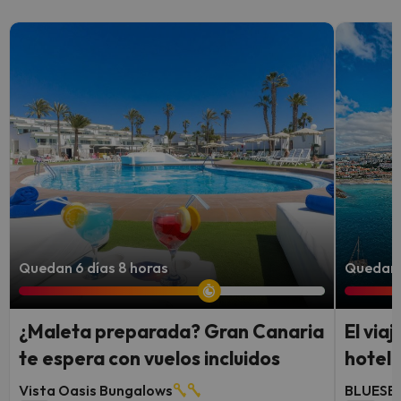
Quedan 6 días 8 horas
Quedan 5
¿Maleta preparada? Gran Canaria
El via
te espera con vuelos incluidos
hotel 
Vista Oasis Bungalows
BLUESEA