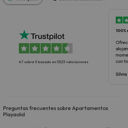
100% 
Ofrec
alojam
momen
con to
4.7 sobre 5 basado en 5523 valoraciones
precio
Silvi
Preguntas frecuentes sobre Apartamentos
Playaolid