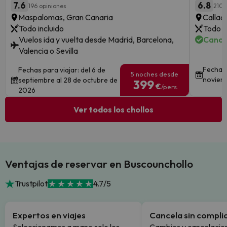
7.6
6.8
196 opiniones
210 
Maspalomas, Gran Canaria
Callao
Todo incluido
Todo i
Vuelos ida y vuelta desde Madrid, Barcelona,
Cance
Valencia o Sevilla
Fechas 
Fechas para viajar: del 6 de
5 noches desde
noviem
septiembre al 28 de octubre de
399
€
/pers.
2026
Ver todos los chollos
Ventajas de reservar en Buscounchollo
Trustpilot
4.7/5
Expertos en viajes
Cancela sin compli