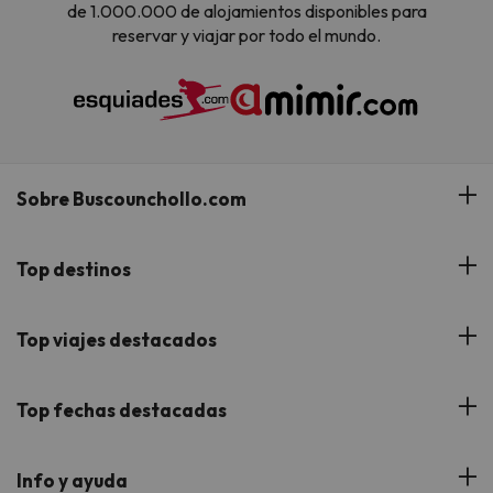
de 1.000.000 de alojamientos disponibles para
reservar y viajar por todo el mundo.
Sobre Buscounchollo.com
¿Quiénes somos?
Top destinos
Tarjeta Regalo
Hoteles Andalucía
Top viajes destacados
Buscounchollo en los medios
Hoteles Andorra
Blog
Viajes con Niños
Top fechas destacadas
Hoteles Cataluña
Web Corporativa
Viajes de Ciudad
Hoteles Portugal
Verano
Info y ayuda
Proveedores
Viajes de Novios