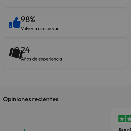
98
%
Volveria a reservar
24
Años de experiencia
Opiniones recientes
Son rá