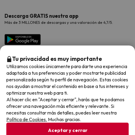
Hoteles Valencia
Puente de Agosto
Opiniones de nuestros clientes
Viajes con mascotas
Contáctanos
Descarga GRATIS nuestra app
Hoteles Galicia
Vacaciones en Agosto
Más de 3 MILLONES de descargas y una valoración de 4,7/5.
Viajes para grupos
Chollos con Todo Incluido
Preguntas frecuentes
Hoteles en Islas
Vacaciones en Septiembre
Chollos en la playa
Hoteles Salou
Vacaciones en Octubre
Chollos con Vuelo Incluido
Vacaciones en Noviembre
Tu privacidad es muy importante
Hoteles con toboganes
Utilizamos cookies únicamente para darte una experiencia
adaptada a tus preferencias y poder mostrarte publicidad
Selección de la Newsletter
personalizada según tu perfil de navegación. Estas cookies
nos ayudan a mostrar el contenido en base a tus intereses y
Métodos de pago disponibles
Los favoritos de nuestros clientes
optimizar nuestra web para ti.
Al hacer clic en "Aceptar y cerrar", harás que te podamos
ofrecer una navegación más eficiente y relevante. Si
necesitas consultar más detalles, puedes leer nuestra
Política de Cookies.
Muchas gracias.
Condiciones generales
Privacidad datos
Aceptar y cerrar