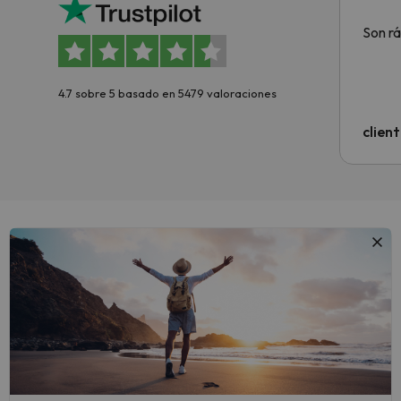
Son rá
4.7 sobre 5 basado en 5479 valoraciones
clien