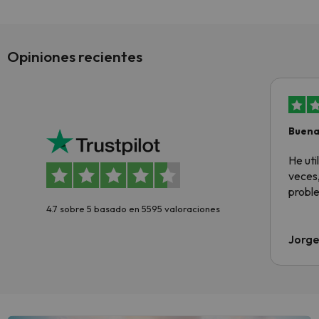
Opiniones recientes
Buena
aloja
He ut
veces,
proble
4.7 sobre 5 basado en 5595 valoraciones
Jorge