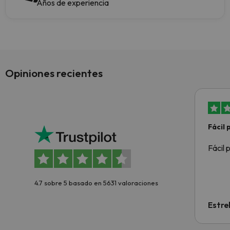
Años de experiencia
Opiniones recientes
Fácil
Fácil 
4.7 sobre 5 basado en 5631 valoraciones
Estre