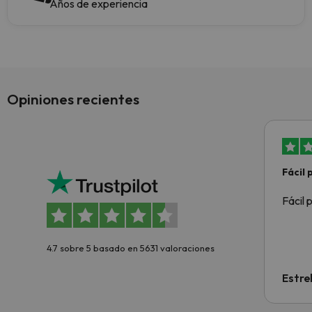
Años de experiencia
Opiniones recientes
Fácil
Fácil 
4.7 sobre 5 basado en 5631 valoraciones
Estre