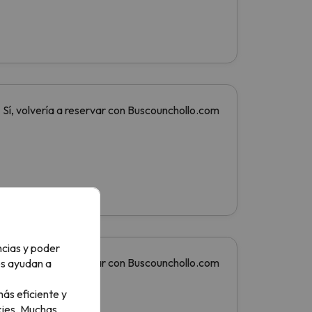
ncias y poder
os ayudan a
ás eficiente y
ies.
Muchas