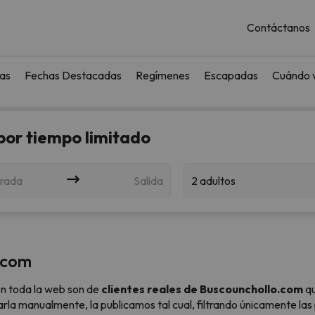
Contáctanos
as
Fechas Destacadas
Regímenes
Escapadas
Cuándo v
 por tiempo limitado
rada
Salida
2 adultos
.com
n toda la web son de
clientes reales de Buscounchollo.com
qu
sarla manualmente, la publicamos tal cual,
filtrando únicamente las