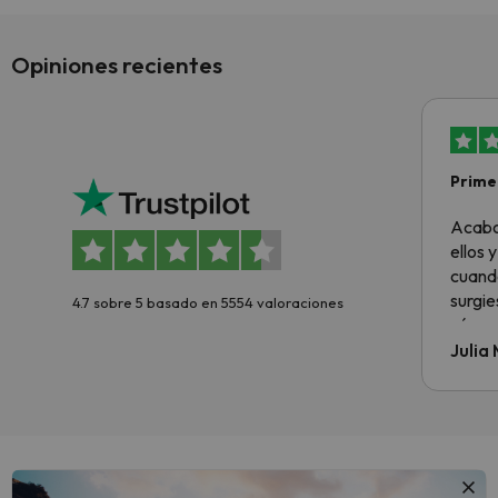
Opiniones recientes
Primer
sencil
Acabo
ellos 
cuando
surgie
4.7 sobre 5 basado en 5554 valoraciones
cómo s
todo v
Julia