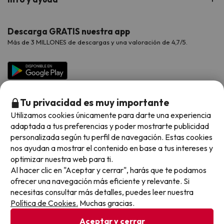
Proveedores
Viajes de Novios
Hoteles Valencia
Puente de Agosto
Opiniones de nuestros clientes
Viajes con mascotas
Contáctanos
Descarga GRATIS nuestra app
Hoteles Galicia
Vacaciones en Agosto
Más de 3 MILLONES de descargas y una valoración de 4,7/5.
Viajes para grupos
Chollos con Todo Incluido
Preguntas frecuentes
Hoteles en Islas
Vacaciones en Septiembre
Chollos en la playa
Hoteles Salou
Vacaciones en Octubre
Chollos con Vuelo Incluido
Vacaciones en Noviembre
Tu privacidad es muy importante
Hoteles con toboganes
Utilizamos cookies únicamente para darte una experiencia
adaptada a tus preferencias y poder mostrarte publicidad
Selección de la Newsletter
personalizada según tu perfil de navegación. Estas cookies
nos ayudan a mostrar el contenido en base a tus intereses y
Métodos de pago disponibles
Los favoritos de nuestros clientes
optimizar nuestra web para ti.
Al hacer clic en "Aceptar y cerrar", harás que te podamos
ofrecer una navegación más eficiente y relevante. Si
necesitas consultar más detalles, puedes leer nuestra
Política de Cookies.
Muchas gracias.
Condiciones generales
Privacidad datos
Aceptar y cerrar