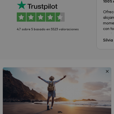
100% 
Ofrec
alojam
momen
con to
4.7 sobre 5 basado en 5523 valoraciones
precio
Silvi