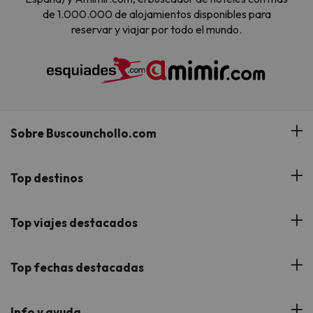
de 1.000.000 de alojamientos disponibles para
reservar y viajar por todo el mundo.
Sobre Buscounchollo.com
¿Quiénes somos?
Top destinos
Tarjeta Regalo
Hoteles Andalucía
Top viajes destacados
Buscounchollo en los medios
Hoteles Andorra
Blog
Viajes con Niños
Top fechas destacadas
Hoteles Cataluña
Web Corporativa
Viajes de Ciudad
Hoteles Portugal
Verano
Info y ayuda