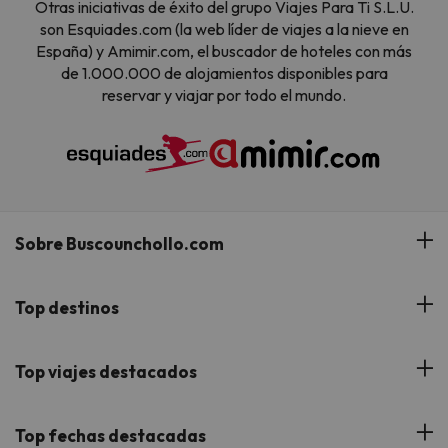
Otras iniciativas de éxito del grupo Viajes Para Ti S.L.U.
son Esquiades.com (la web líder de viajes a la nieve en
España) y Amimir.com, el buscador de hoteles con más
de 1.000.000 de alojamientos disponibles para
reservar y viajar por todo el mundo.
Sobre Buscounchollo.com
¿Quiénes somos?
Top destinos
Tarjeta Regalo
Hoteles Andalucía
Top viajes destacados
Buscounchollo en los medios
Hoteles Andorra
Blog
Viajes con Niños
Top fechas destacadas
Hoteles Cataluña