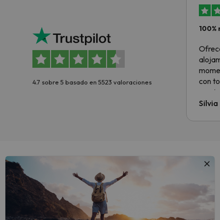
100% 
Ofrec
alojam
momen
con to
4.7 sobre 5 basado en 5523 valoraciones
precio
Silvi