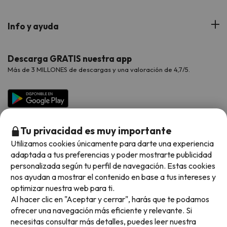
Web Corporativa
Viajes de Ciudad
Hoteles Portugal
Verano
Info y ayuda
Proveedores
Viajes de Novios
Hoteles Valencia
Puente de Agosto
Opiniones de nuestros clientes
Viajes con mascotas
Contáctanos
Descarga GRATIS nuestra app
Hoteles Galicia
Vacaciones en Agosto
Más de 3 MILLONES de descargas y una valoración de 4,7/5.
Viajes para grupos
Chollos con Todo Incluido
Preguntas frecuentes
Hoteles en Islas
Vacaciones en Septiembre
Chollos en la playa
Hoteles Salou
Vacaciones en Octubre
Chollos con Vuelo Incluido
Vacaciones en Noviembre
Tu privacidad es muy importante
Hoteles con toboganes
Utilizamos cookies únicamente para darte una experiencia
adaptada a tus preferencias y poder mostrarte publicidad
Selección de la Newsletter
personalizada según tu perfil de navegación. Estas cookies
nos ayudan a mostrar el contenido en base a tus intereses y
Métodos de pago disponibles
Los favoritos de nuestros clientes
optimizar nuestra web para ti.
Al hacer clic en "Aceptar y cerrar", harás que te podamos
ofrecer una navegación más eficiente y relevante. Si
necesitas consultar más detalles, puedes leer nuestra