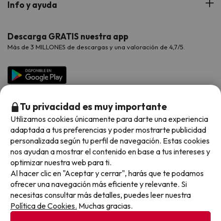
Info y ayuda
Proveedores
Viajes de Novios
Hoteles Valencia
Puente de Agosto
Opiniones de nuestros clientes
Viajes con mascotas
Contáctanos
Descarga GRATIS nuestra app
Hoteles Galicia
Vacaciones en Agosto
Más de 3 MILLONES de descargas y una valoración de 4,7/5.
Viajes para grupos
Chollos con Todo Incluido
Preguntas frecuentes
Hoteles en Islas
Vacaciones en Septiembre
Chollos en la playa
Hoteles Salou
Vacaciones en Octubre
Chollos con Vuelo Incluido
Vacaciones en Noviembre
Tu privacidad es muy importante
Hoteles con toboganes
Utilizamos cookies únicamente para darte una experiencia
adaptada a tus preferencias y poder mostrarte publicidad
Selección de la Newsletter
personalizada según tu perfil de navegación. Estas cookies
nos ayudan a mostrar el contenido en base a tus intereses y
Métodos de pago disponibles
Los favoritos de nuestros clientes
optimizar nuestra web para ti.
Al hacer clic en "Aceptar y cerrar", harás que te podamos
ofrecer una navegación más eficiente y relevante. Si
necesitas consultar más detalles, puedes leer nuestra
Política de Cookies.
Muchas gracias.
Condiciones generales