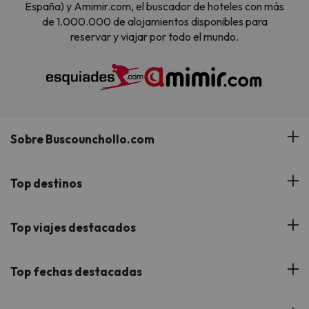
España) y Amimir.com, el buscador de hoteles con más
de 1.000.000 de alojamientos disponibles para
reservar y viajar por todo el mundo.
Sobre Buscounchollo.com
¿Quiénes somos?
Top destinos
Tarjeta Regalo
Hoteles Andalucía
Top viajes destacados
Buscounchollo en los medios
Hoteles Andorra
Blog
Viajes con Niños
Top fechas destacadas
Hoteles Cataluña
Web Corporativa
Viajes de Ciudad
Hoteles Portugal
Verano