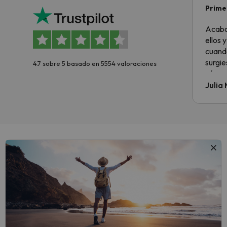
Primer
sencil
Acabo
ellos 
cuando
surgie
4.7 sobre 5 basado en 5554 valoraciones
cómo s
todo v
Julia