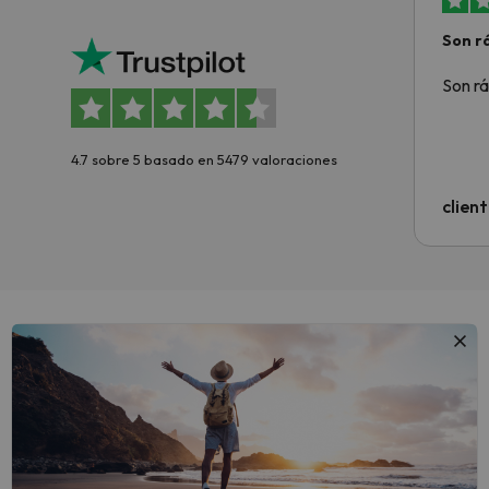
Son rá
Son rá
4.7 sobre 5 basado en 5479 valoraciones
clien