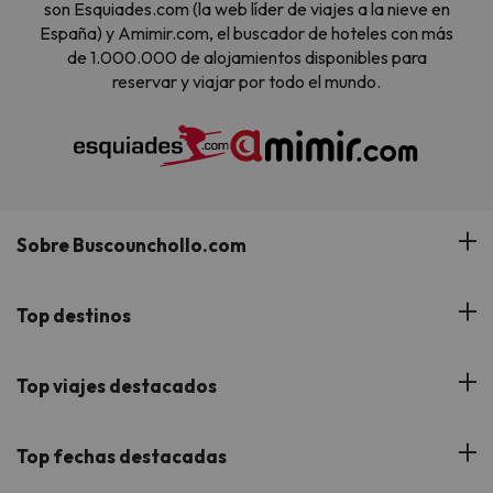
son Esquiades.com (la web líder de viajes a la nieve en
España) y Amimir.com, el buscador de hoteles con más
de 1.000.000 de alojamientos disponibles para
reservar y viajar por todo el mundo.
Sobre Buscounchollo.com
¿Quiénes somos?
Top destinos
Tarjeta Regalo
Hoteles Andalucía
Top viajes destacados
Buscounchollo en los medios
Hoteles Andorra
Blog
Viajes con Niños
Top fechas destacadas
Hoteles Cataluña
Web Corporativa
Viajes de Ciudad