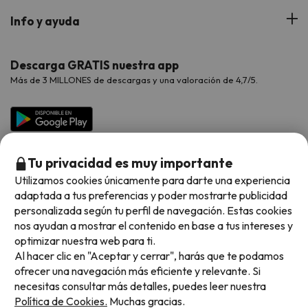
Hoteles Portugal
Verano
Info y ayuda
Proveedores
Viajes de Novios
Hoteles Valencia
Puente de Agosto
Opiniones de nuestros clientes
Viajes con mascotas
Contáctanos
Descarga GRATIS nuestra app
Hoteles Galicia
Vacaciones en Agosto
Más de 3 MILLONES de descargas y una valoración de 4,7/5.
Viajes para grupos
Chollos con Todo Incluido
Preguntas frecuentes
Hoteles en Islas
Vacaciones en Septiembre
Chollos en la playa
Hoteles Salou
Vacaciones en Octubre
Chollos con Vuelo Incluido
Vacaciones en Noviembre
Tu privacidad es muy importante
Hoteles con toboganes
Utilizamos cookies únicamente para darte una experiencia
adaptada a tus preferencias y poder mostrarte publicidad
Selección de la Newsletter
personalizada según tu perfil de navegación. Estas cookies
nos ayudan a mostrar el contenido en base a tus intereses y
Métodos de pago disponibles
Los favoritos de nuestros clientes
optimizar nuestra web para ti.
Al hacer clic en "Aceptar y cerrar", harás que te podamos
ofrecer una navegación más eficiente y relevante. Si
necesitas consultar más detalles, puedes leer nuestra
Política de Cookies.
Muchas gracias.