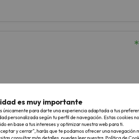
cidad es muy importante
s únicamente para darte una experiencia adaptada a tus prefere
dad personalizada según tu perfil de navegación. Estas cookies n
ido en base a tus intereses y optimizar nuestra web para ti.
"Aceptar y cerrar", harás que te podamos ofrecer una navegación m
esitas consultar más detalles, puedes leer nuestra
Política de Cook