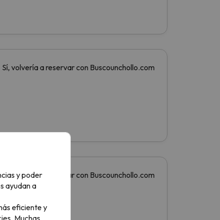
ncias y poder
os ayudan a
ás eficiente y
ies.
Muchas