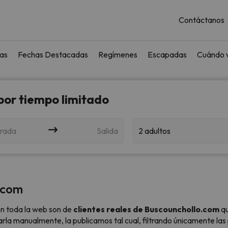
Contáctanos
as
Fechas Destacadas
Regímenes
Escapadas
Cuándo v
 por tiempo limitado
rada
Salida
2 adultos
.com
n toda la web son de
clientes reales de Buscounchollo.com
qu
sarla manualmente, la publicamos tal cual,
filtrando únicamente las