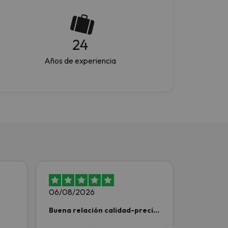
24
Años de experiencia
06/08/2026
06/08/2
Buena relación calidad-precio
Experien
y una…
buscounc