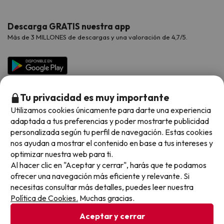
Hoteles Valencia
Puente de Agosto
Opiniones de nuestros clientes
Viajes con mascotas
Contáctanos
Descarga GRATIS nuestra app
Hoteles Galicia
Vacaciones en Agosto
Más de 3 MILLONES de descargas y una valoración de 4,7/5.
Viajes para grupos
Chollos con Todo Incluido
Preguntas frecuentes
Hoteles en Islas
Vacaciones en Septiembre
Chollos en la playa
Hoteles Salou
Vacaciones en Octubre
Chollos con Vuelo Incluido
Vacaciones en Noviembre
Tu privacidad es muy importante
Hoteles con toboganes
Utilizamos cookies únicamente para darte una experiencia
adaptada a tus preferencias y poder mostrarte publicidad
Selección de la Newsletter
personalizada según tu perfil de navegación. Estas cookies
nos ayudan a mostrar el contenido en base a tus intereses y
Métodos de pago disponibles
Los favoritos de nuestros clientes
optimizar nuestra web para ti.
Al hacer clic en "Aceptar y cerrar", harás que te podamos
ofrecer una navegación más eficiente y relevante. Si
necesitas consultar más detalles, puedes leer nuestra
Política de Cookies.
Muchas gracias.
Condiciones generales
Privacidad datos
Aceptar y cerrar