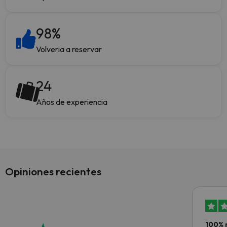
98
%
Volveria a reservar
24
Años de experiencia
Opiniones recientes
100% 