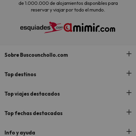
de 1.000.000 de alojamientos disponibles para
reservar y viajar por todo el mundo.
Sobre Buscounchollo.com
¿Quiénes somos?
Top destinos
Tarjeta Regalo
Hoteles Andalucía
Top viajes destacados
Buscounchollo en los medios
Hoteles Andorra
Blog
Viajes con Niños
Top fechas destacadas
Hoteles Cataluña
Web Corporativa
Viajes de Ciudad
Hoteles Portugal
Verano
Info y ayuda
Proveedores
Viajes de Novios