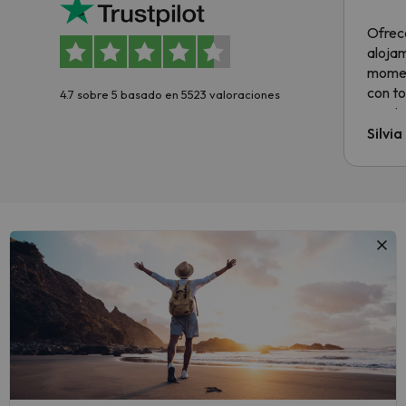
Ofrec
alojam
momen
con to
4.7 sobre 5 basado en 5523 valoraciones
precio
Silvi