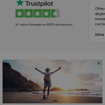
Ofrec
alojam
momen
con to
4.7 sobre 5 basado en 5523 valoraciones
precio
Silvi