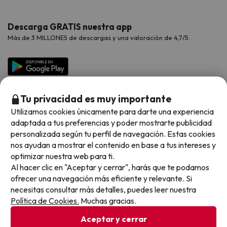
Hoteles Valencia
Puente de Agosto
Opiniones de nuestros clientes
Viajes con mascotas
Contáctanos
Descarga GRATIS nuestra app
Hoteles Galicia
Vacaciones en Agosto
Más de 3 MILLONES de descargas y una valoración de 4,7/5.
Viajes para grupos
Chollos con Todo Incluido
Preguntas frecuentes
Hoteles en Islas
Vacaciones en Septiembre
Chollos en la playa
Hoteles Salou
Vacaciones en Octubre
Chollos con Vuelo Incluido
Vacaciones en Noviembre
Tu privacidad es muy importante
Hoteles con toboganes
Utilizamos cookies únicamente para darte una experiencia
adaptada a tus preferencias y poder mostrarte publicidad
Selección de la Newsletter
personalizada según tu perfil de navegación. Estas cookies
nos ayudan a mostrar el contenido en base a tus intereses y
Métodos de pago disponibles
Los favoritos de nuestros clientes
optimizar nuestra web para ti.
Al hacer clic en "Aceptar y cerrar", harás que te podamos
ofrecer una navegación más eficiente y relevante. Si
necesitas consultar más detalles, puedes leer nuestra
Política de Cookies.
Muchas gracias.
Condiciones generales
Privacidad datos
Aceptar y cerrar