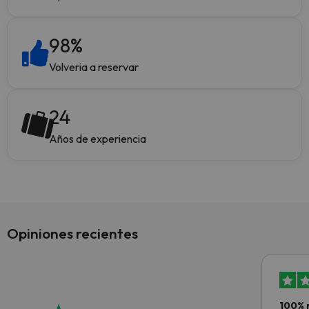
98
%
Volveria a reservar
24
Años de experiencia
Opiniones recientes
100% 