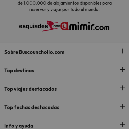
de 1.000.000 de alojamientos disponibles para
reservar y viajar por todo el mundo.
Sobre Buscounchollo.com
¿Quiénes somos?
Top destinos
Tarjeta Regalo
Hoteles Andalucía
Top viajes destacados
Buscounchollo en los medios
Hoteles Andorra
Blog
Viajes con Niños
Top fechas destacadas
Hoteles Cataluña
Web Corporativa
Viajes de Ciudad
Hoteles Portugal
Verano
Info y ayuda
Proveedores
Viajes de Novios