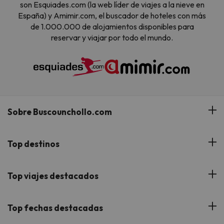
son Esquiades.com (la web líder de viajes a la nieve en
España) y Amimir.com, el buscador de hoteles con más
de 1.000.000 de alojamientos disponibles para
reservar y viajar por todo el mundo.
Sobre Buscounchollo.com
¿Quiénes somos?
Top destinos
Tarjeta Regalo
Hoteles Andalucía
Top viajes destacados
Buscounchollo en los medios
Hoteles Andorra
Blog
Viajes con Niños
Top fechas destacadas
Hoteles Cataluña
Web Corporativa
Viajes de Ciudad