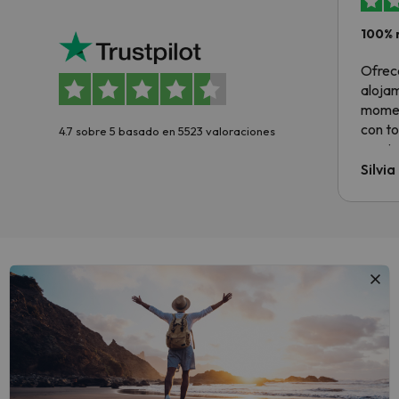
100% 
Ofrec
alojam
momen
con to
4.7 sobre 5 basado en 5523 valoraciones
precio
Silvi