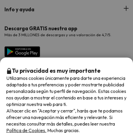
Hoteles Portugal
Verano
Info y ayuda
Proveedores
Viajes de Novios
Hoteles Valencia
Puente de Agosto
Opiniones de nuestros clientes
Viajes con mascotas
Contáctanos
Descarga GRATIS nuestra app
Hoteles Galicia
Vacaciones en Agosto
Más de 3 MILLONES de descargas y una valoración de 4,7/5.
Viajes para grupos
Chollos con Todo Incluido
Preguntas frecuentes
Hoteles en Islas
Vacaciones en Septiembre
Chollos en la playa
Hoteles Salou
Vacaciones en Octubre
Chollos con Vuelo Incluido
Vacaciones en Noviembre
Tu privacidad es muy importante
Hoteles con toboganes
Utilizamos cookies únicamente para darte una experiencia
adaptada a tus preferencias y poder mostrarte publicidad
Selección de la Newsletter
personalizada según tu perfil de navegación. Estas cookies
nos ayudan a mostrar el contenido en base a tus intereses y
Métodos de pago disponibles
Los favoritos de nuestros clientes
optimizar nuestra web para ti.
Al hacer clic en "Aceptar y cerrar", harás que te podamos
ofrecer una navegación más eficiente y relevante. Si
necesitas consultar más detalles, puedes leer nuestra
Política de Cookies.
Muchas gracias.