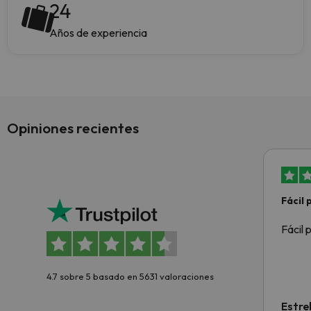
24
Años de experiencia
Opiniones recientes
Fácil
Fácil 
4.7 sobre 5 basado en 5631 valoraciones
Estre