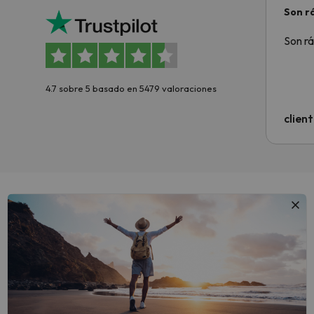
Son rá
Son rá
4.7 sobre 5 basado en 5479 valoraciones
clien