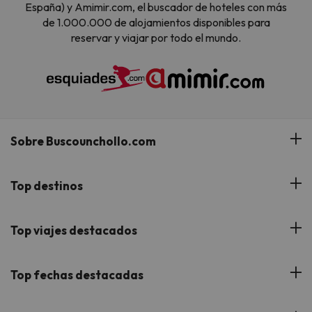
España) y Amimir.com, el buscador de hoteles con más
de 1.000.000 de alojamientos disponibles para
reservar y viajar por todo el mundo.
Sobre Buscounchollo.com
¿Quiénes somos?
Top destinos
Tarjeta Regalo
Hoteles Andalucía
Top viajes destacados
Buscounchollo en los medios
Hoteles Andorra
Blog
Viajes con Niños
Top fechas destacadas
Hoteles Cataluña
Web Corporativa
Viajes de Ciudad
Hoteles Portugal