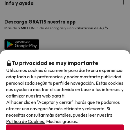
Verano
Info y ayuda
Proveedores
Viajes de Novios
Hoteles Valencia
Puente de Agosto
Opiniones de nuestros clientes
Viajes con mascotas
Contáctanos
Descarga GRATIS nuestra app
Hoteles Galicia
Vacaciones en Agosto
Más de 3 MILLONES de descargas y una valoración de 4,7/5.
Viajes para grupos
Chollos con Todo Incluido
Preguntas frecuentes
Hoteles en Islas
Vacaciones en Septiembre
Chollos en la playa
Hoteles Salou
Vacaciones en Octubre
Chollos con Vuelo Incluido
Vacaciones en Noviembre
Tu privacidad es muy importante
Hoteles con toboganes
Utilizamos cookies únicamente para darte una experiencia
adaptada a tus preferencias y poder mostrarte publicidad
Selección de la Newsletter
personalizada según tu perfil de navegación. Estas cookies
nos ayudan a mostrar el contenido en base a tus intereses y
Métodos de pago disponibles
Los favoritos de nuestros clientes
optimizar nuestra web para ti.
Al hacer clic en "Aceptar y cerrar", harás que te podamos
ofrecer una navegación más eficiente y relevante. Si
necesitas consultar más detalles, puedes leer nuestra
Política de Cookies.
Muchas gracias.
Condiciones generales