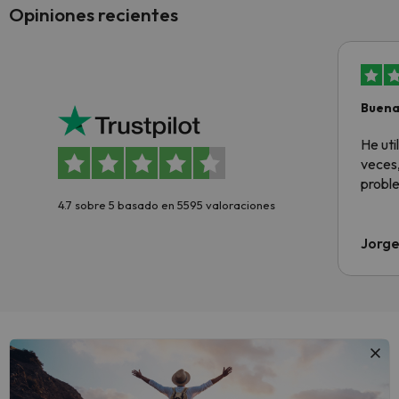
Opiniones recientes
Buena
aloja
He ut
veces,
proble
4.7 sobre 5 basado en 5595 valoraciones
Jorge