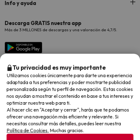
Info y ayuda
Proveedores
Viajes de Novios
Hoteles Valencia
Puente de Agosto
Opiniones de nuestros clientes
Viajes con mascotas
Contáctanos
Descarga GRATIS nuestra app
Hoteles Galicia
Vacaciones en Agosto
Más de 3 MILLONES de descargas y una valoración de 4,7/5.
Viajes para grupos
Chollos con Todo Incluido
Preguntas frecuentes
Hoteles en Islas
Vacaciones en Septiembre
Chollos en la playa
Hoteles Salou
Vacaciones en Octubre
Chollos con Vuelo Incluido
Vacaciones en Noviembre
Tu privacidad es muy importante
Hoteles con toboganes
Utilizamos cookies únicamente para darte una experiencia
adaptada a tus preferencias y poder mostrarte publicidad
Selección de la Newsletter
personalizada según tu perfil de navegación. Estas cookies
nos ayudan a mostrar el contenido en base a tus intereses y
Métodos de pago disponibles
Los favoritos de nuestros clientes
optimizar nuestra web para ti.
Al hacer clic en "Aceptar y cerrar", harás que te podamos
ofrecer una navegación más eficiente y relevante. Si
necesitas consultar más detalles, puedes leer nuestra
Política de Cookies.
Muchas gracias.
Condiciones generales