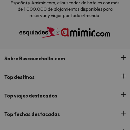
España) y Amimir.com, el buscador de hoteles con más
de 1.000.000 de alojamientos disponibles para
reservar y viajar por todo el mundo.
Sobre Buscounchollo.com
¿Quiénes somos?
Top destinos
Tarjeta Regalo
Hoteles Andalucía
Top viajes destacados
Buscounchollo en los medios
Hoteles Andorra
Blog
Viajes con Niños
Top fechas destacadas
Hoteles Cataluña
Web Corporativa
Viajes de Ciudad
Hoteles Portugal
Verano