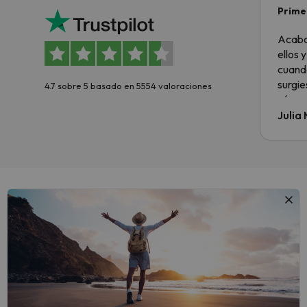
Primer
sencil
Acabo
ellos 
cuando
surgie
4.7 sobre 5 basado en 5554 valoraciones
cómo s
todo v
Julia