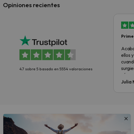
Opiniones recientes
Primer
sencil
Acabo
ellos 
cuando
surgie
4.7 sobre 5 basado en 5554 valoraciones
cómo s
todo v
Julia