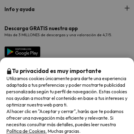
Hoteles Portugal
Verano
Info y ayuda
Proveedores
Viajes de Novios
Hoteles Valencia
Puente de Agosto
Opiniones de nuestros clientes
Viajes con mascotas
Contáctanos
Descarga GRATIS nuestra app
Hoteles Galicia
Vacaciones en Agosto
Más de 3 MILLONES de descargas y una valoración de 4,7/5.
Viajes para grupos
Chollos con Todo Incluido
Preguntas frecuentes
Hoteles en Islas
Vacaciones en Septiembre
Chollos en la playa
Hoteles Salou
Vacaciones en Octubre
Chollos con Vuelo Incluido
Vacaciones en Noviembre
Tu privacidad es muy importante
Hoteles con toboganes
Utilizamos cookies únicamente para darte una experiencia
adaptada a tus preferencias y poder mostrarte publicidad
Selección de la Newsletter
personalizada según tu perfil de navegación. Estas cookies
nos ayudan a mostrar el contenido en base a tus intereses y
Métodos de pago disponibles
Los favoritos de nuestros clientes
optimizar nuestra web para ti.
Al hacer clic en "Aceptar y cerrar", harás que te podamos
ofrecer una navegación más eficiente y relevante. Si
necesitas consultar más detalles, puedes leer nuestra
Política de Cookies.
Muchas gracias.