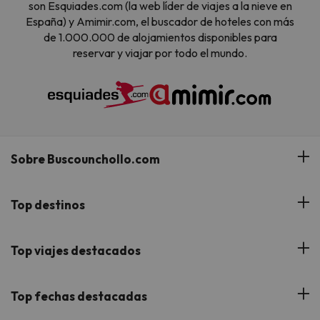
son Esquiades.com (la web líder de viajes a la nieve en
España) y Amimir.com, el buscador de hoteles con más
de 1.000.000 de alojamientos disponibles para
reservar y viajar por todo el mundo.
Sobre Buscounchollo.com
¿Quiénes somos?
Top destinos
Tarjeta Regalo
Hoteles Andalucía
Top viajes destacados
Buscounchollo en los medios
Hoteles Andorra
Blog
Viajes con Niños
Top fechas destacadas
Hoteles Cataluña
Web Corporativa
Viajes de Ciudad