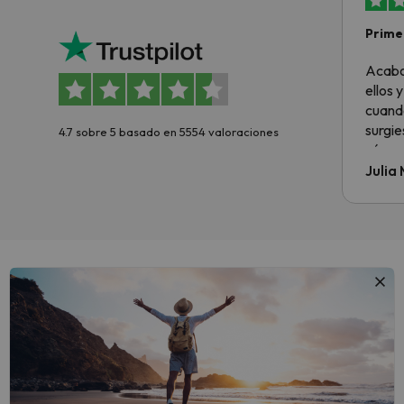
Primer
sencil
Acabo
ellos 
cuando
surgie
4.7 sobre 5 basado en 5554 valoraciones
cómo s
todo v
Julia