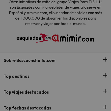
Otras iniciativas de éxito del grupo Viajes Para Ti S.L.U.
son Esquiades.com (la web líder de viajes a la nieve en
España) y Amimir.com, el buscador de hoteles con más
de 1.000.000 de alojamientos disponibles para
reservar y viajar por todo el mundo.
Sobre Buscounchollo.com
¿Quiénes somos?
Top destinos
Tarjeta Regalo
Hoteles Andalucía
Top viajes destacados
Buscounchollo en los medios
Hoteles Andorra
Blog
Viajes con Niños
Top fechas destacadas
Hoteles Cataluña