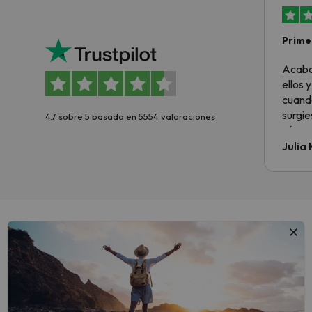
Primer
sencil
Acabo
ellos 
cuando
surgie
4.7 sobre 5 basado en 5554 valoraciones
cómo s
todo v
Julia