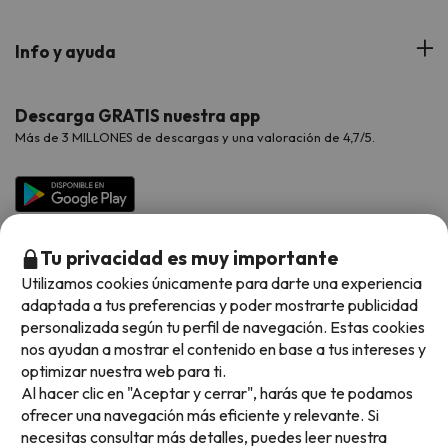
Web Corporativa
Viajes de Ciudad
Hoteles Portugal
Verano
Info y ayuda
Proveedores
Viajes de Novios
Hoteles Valencia
Puente de Agosto
Opiniones de nuestros clientes
Viajes con mascotas
Contáctanos
Descarga GRATIS nuestra app
Hoteles Galicia
Vacaciones en Agosto
Más de 3 MILLONES de descargas y una valoración de 4,7/5.
Viajes para grupos
Chollos con Todo Incluido
Preguntas frecuentes
Hoteles en Islas
Vacaciones en Septiembre
Chollos en la playa
Hoteles Salou
Vacaciones en Octubre
Chollos con Vuelo Incluido
Vacaciones en Noviembre
Tu privacidad es muy importante
Hoteles con toboganes
Utilizamos cookies únicamente para darte una experiencia
adaptada a tus preferencias y poder mostrarte publicidad
Selección de la Newsletter
personalizada según tu perfil de navegación. Estas cookies
nos ayudan a mostrar el contenido en base a tus intereses y
Métodos de pago disponibles
Los favoritos de nuestros clientes
optimizar nuestra web para ti.
Al hacer clic en "Aceptar y cerrar", harás que te podamos
ofrecer una navegación más eficiente y relevante. Si
necesitas consultar más detalles, puedes leer nuestra