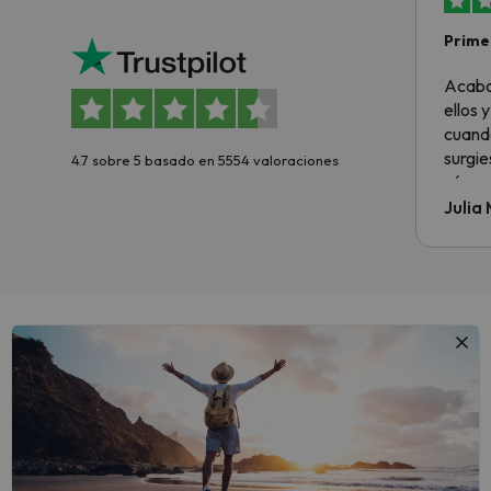
Primer
sencil
Acabo
ellos 
cuando
surgie
4.7 sobre 5 basado en 5554 valoraciones
cómo s
todo v
Julia