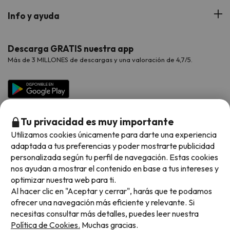
Hoteles Portugal
Verano
Info y ayuda
Proveedores
Viajes de Novios
Hoteles Valencia
Puente de Agosto
Opiniones de nuestros clientes
Viajes con mascotas
Contáctanos
Descarga GRATIS nuestra app
Hoteles Galicia
Vacaciones en Agosto
Más de 3 MILLONES de descargas y una valoración de 4,7/5.
Viajes para grupos
Chollos con Todo Incluido
Preguntas frecuentes
Hoteles en Islas
Vacaciones en Septiembre
Chollos en la playa
Hoteles Salou
Vacaciones en Octubre
Chollos con Vuelo Incluido
Vacaciones en Noviembre
Tu privacidad es muy importante
Hoteles con toboganes
Utilizamos cookies únicamente para darte una experiencia
adaptada a tus preferencias y poder mostrarte publicidad
Selección de la Newsletter
personalizada según tu perfil de navegación. Estas cookies
nos ayudan a mostrar el contenido en base a tus intereses y
Métodos de pago disponibles
Los favoritos de nuestros clientes
optimizar nuestra web para ti.
Al hacer clic en "Aceptar y cerrar", harás que te podamos
ofrecer una navegación más eficiente y relevante. Si
necesitas consultar más detalles, puedes leer nuestra
Política de Cookies.
Muchas gracias.