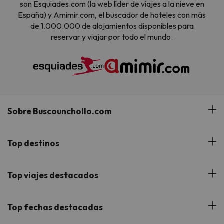
son Esquiades.com (la web líder de viajes a la nieve en
España) y Amimir.com, el buscador de hoteles con más
de 1.000.000 de alojamientos disponibles para
reservar y viajar por todo el mundo.
Sobre Buscounchollo.com
¿Quiénes somos?
Top destinos
Tarjeta Regalo
Hoteles Andalucía
Top viajes destacados
Buscounchollo en los medios
Hoteles Andorra
Blog
Viajes con Niños
Top fechas destacadas
Hoteles Cataluña
Web Corporativa
Viajes de Ciudad