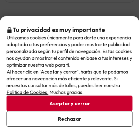
Mostrar más opiniones
Tu privacidad es muy importante
Si tienes dudas antes de reservar, puedes consultar nuestro
Utilizamos cookies únicamente para darte una experiencia
No llegas tarde: llegas al siguiente.
apartado de
preguntas frecuentes
.
adaptada a tus preferencias y poder mostrarte publicidad
Este chollo ya ha caducado, pero cada día lanzamos
personalizada según tu perfil de navegación. Estas cookies
nuevas oportunidades para viajar mejor y pagar
nos ayudan a mostrar el contenido en base a tus intereses y
optimizar nuestra web para ti.
menos.
Otras iniciativas de éxito del grupo Viajes Para Ti S.L.U.
Al hacer clic en "Aceptar y cerrar", harás que te podamos
Apúntate y que el próximo no se te escape.
son Esquiades.com (la web líder de viajes a la nieve en
ofrecer una navegación más eficiente y relevante. Si
España) y Amimir.com, el buscador de hoteles con más
necesitas consultar más detalles, puedes leer nuestra
de 1.000.000 de alojamientos disponibles para
Pon tu mejor e-mail
Política de Cookies.
Muchas gracias.
reservar y viajar por todo el mundo.
Aceptar y cerrar
Ya estoy suscrito
Rechazar
Al suscribirte, confirmas haber leído y estar de acuerdo con la
Política de Privacidad