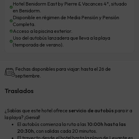
Hotel Benidorm East by Pierre & Vacances 4*, situado
en Benidorm.
Disponible en régimen de Media Pensión y Pensión
Completa.
Acceso a la piscina exterior.
Uso del autobús lanzadera que lleva a la playa
(temporada de verano).
Fechas disponibles para viajar: hasta el 26 de
septiembre.
Traslados
¿Sabías que este hotel ofrece
servicio de autobús
para ir a
la playa? ¡Genial!
El autobús comienza la ruta a las
10:00h hasta las
20:30h
, con salidas cada 20 minutos.
El trayecto desde el hotel hasta la playa de Levante es