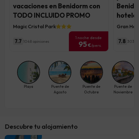
vacaciones en Benidorm con
Benido
TODO INCLUIDO PROMO
hoteles
Magic Cristal Park
Gran Hote
1 noche desde
7.7
7.8
1048 opiniones
3030 
95
€
/pers.
Playa
Puente de
Puente de
Puente de
Agosto
Octubre
Noviembre
Descubre tu alojamiento