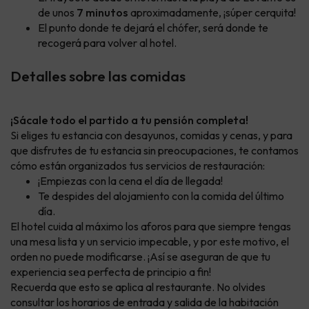
de unos
7 minutos
aproximadamente, ¡súper cerquita!
El punto donde te dejará el chófer, será donde te
recogerá para volver al hotel.
Detalles sobre las comidas
¡Sácale todo el partido a tu pensión completa!
Si eliges tu estancia con desayunos, comidas y cenas, y para
que disfrutes de tu estancia sin preocupaciones, te contamos
cómo están organizados tus servicios de restauración:
¡Empiezas con la cena el día de llegada!
Te despides del alojamiento con la comida del último
día.
El hotel cuida al máximo los aforos para que siempre tengas
una mesa lista y un servicio impecable, y por este motivo, el
orden no puede modificarse. ¡Así se aseguran de que tu
experiencia sea perfecta de principio a fin!
Recuerda que esto se aplica al restaurante. No olvides
consultar los horarios de entrada y salida de la habitación