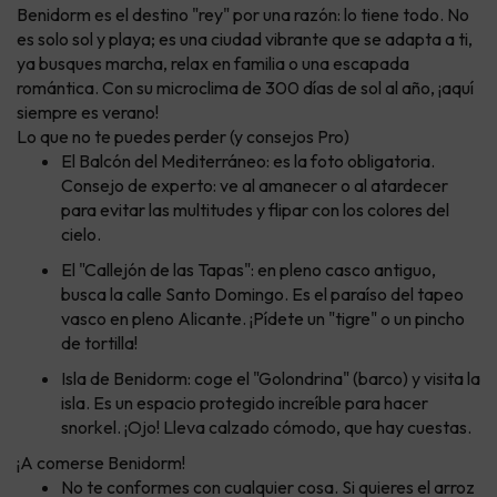
Benidorm es el destino "rey" por una razón: lo tiene todo. No
es solo sol y playa; es una ciudad vibrante que se adapta a ti,
ya busques marcha, relax en familia o una escapada
romántica. Con su microclima de 300 días de sol al año, ¡aquí
siempre es verano!
Lo que no te puedes perder (y consejos Pro)
El Balcón del Mediterráneo: es la foto obligatoria.
Consejo de experto: ve al amanecer o al atardecer
para evitar las multitudes y flipar con los colores del
cielo.
El "Callejón de las Tapas": en pleno casco antiguo,
busca la calle Santo Domingo. Es el paraíso del tapeo
vasco en pleno Alicante. ¡Pídete un "tigre" o un pincho
de tortilla!
Isla de Benidorm: coge el "Golondrina" (barco) y visita la
isla. Es un espacio protegido increíble para hacer
snorkel. ¡Ojo! Lleva calzado cómodo, que hay cuestas.
¡A comerse Benidorm!
No te conformes con cualquier cosa. Si quieres el arroz