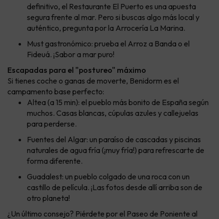
definitivo, el Restaurante El Puerto es una apuesta
segura frente al mar. Pero si buscas algo más local y
auténtico, pregunta por la Arrocería La Marina.
Must gastronómico: prueba el Arroz a Banda o el
Fideuá. ¡Sabor a mar puro!
Escapadas para el "postureo" máximo
Si tienes coche o ganas de moverte, Benidorm es el
campamento base perfecto:
Altea (a 15 min): el pueblo más bonito de España según
muchos. Casas blancas, cúpulas azules y callejuelas
para perderse.
Fuentes del Algar: un paraíso de cascadas y piscinas
naturales de agua fría (¡muy fría!) para refrescarte de
forma diferente.
Guadalest: un pueblo colgado de una roca con un
castillo de película. ¡Las fotos desde allí arriba son de
otro planeta!
¿Un último consejo? Piérdete por el Paseo de Poniente al