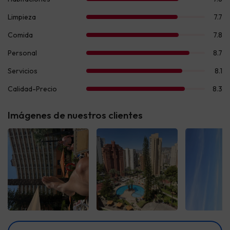
Imágenes de nuestros clientes
Ver todas
Ver todas
Ver t