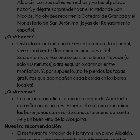
Albaicín, con sus calles estrechas y vistas al palacio
nazarí, y déjate sorprender por el Mirador de San
Nicolás. No olvides recorrer la Catedral de Granada y el
Monasterio de San Jerónimo, joyas del Renacimiento
español.
¿Qué hacer?
Disfruta de un baño árabe en un hammam tradicional,
vive el ambiente flamenco en una cueva del
Sacromonte, o haz una excursión a Sierra Nevada (a
solo 40 minutos) para esquiar o caminar entre
montañas. Y, por supuesto, ¡no te pierdas las tapas
gratuitas que acompañan cada bebida en los bares
locales!
¿Qué comer?
La cocina granadina combina lo mejor de Andalucía
con influencias árabes. Prueba el remojón granadino,
las berenjenas con miel de caña, el pionono de Santa
Fe y un buen vino de la Alpujarra.
Nuestra recomendación
El restaurante Mirador de Morayma, en pleno Albaicín,
ofrece una vista inmejorable a la Alhambra y platos