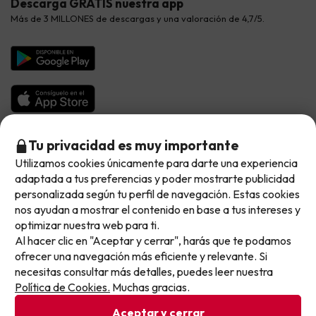
Descarga GRATIS nuestra app
Hoteles Galicia
Vacaciones en Agosto
Más de 3 MILLONES de descargas y una valoración de 4,7/5.
Viajes para grupos
Chollos con Todo Incluido
Preguntas frecuentes
Hoteles en Islas
Vacaciones en Septiembre
Chollos en la playa
Hoteles Salou
Vacaciones en Octubre
Chollos con Vuelo Incluido
Vacaciones en Noviembre
Hoteles con toboganes
Selección de la Newsletter
Tu privacidad es muy importante
Utilizamos cookies únicamente para darte una experiencia
No llegas tarde: llegas al siguiente.
Métodos de pago disponibles
Los favoritos de nuestros clientes
adaptada a tus preferencias y poder mostrarte publicidad
Este chollo ya ha caducado, pero cada día lanzamos
personalizada según tu perfil de navegación. Estas cookies
nuevas oportunidades para viajar mejor y pagar
nos ayudan a mostrar el contenido en base a tus intereses y
optimizar nuestra web para ti.
menos.
Al hacer clic en "Aceptar y cerrar", harás que te podamos
Apúntate y que el próximo no se te escape.
Condiciones generales
ofrecer una navegación más eficiente y relevante. Si
Privacidad datos
necesitas consultar más detalles, puedes leer nuestra
Pon tu mejor e-mail
Política de cookies
Política de Cookies.
Muchas gracias.
Aceptar y cerrar
Viajes para ti S.L.U. Copyright © Buscounchollo.com 2010 -