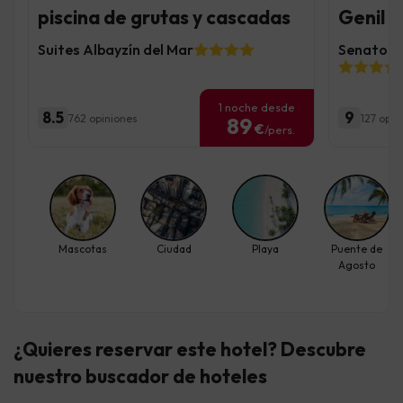
piscina de grutas y cascadas
Genil y
Suites Albayzín del Mar
Senator G
1 noche desde
8.5
9
762 opiniones
127 opin
89
€
/pers.
Mascotas
Ciudad
Playa
Puente de
Agosto
¿Quieres reservar este hotel? Descubre
nuestro buscador de hoteles