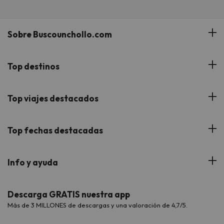
Sobre Buscounchollo.com
¿Quiénes somos?
Top destinos
Tarjeta Regalo
Hoteles Andalucía
Top viajes destacados
Buscounchollo en los medios
Hoteles Andorra
Blog
Viajes con Niños
Top fechas destacadas
Hoteles Cataluña
Web Corporativa
Viajes de Ciudad
Hoteles Portugal
Verano
Info y ayuda
Proveedores
Viajes de Novios
Hoteles Valencia
Puente de Agosto
Opiniones de nuestros clientes
Viajes con mascotas
Contáctanos
Descarga GRATIS nuestra app
Hoteles Galicia
Vacaciones en Agosto
Más de 3 MILLONES de descargas y una valoración de 4,7/5.
Viajes para grupos
Chollos con Todo Incluido
Preguntas frecuentes
Hoteles en Islas
Vacaciones en Septiembre