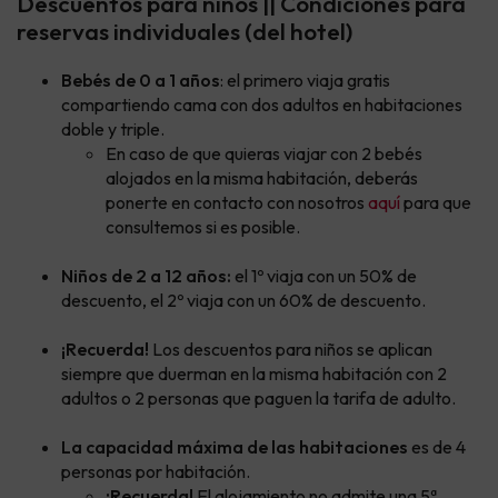
Descuentos para niños || Condiciones para
reservas individuales (del hotel)
Bebés de 0 a 1 años
: el primero viaja gratis
compartiendo cama con dos adultos en habitaciones
doble y triple.
En caso de que quieras viajar con 2 bebés
alojados en la misma habitación, deberás
ponerte en contacto con nosotros
aquí
para que
consultemos si es posible.
Niños de 2 a 12 años:
el 1º viaja con un 50% de
descuento, el 2º viaja con un 60% de descuento.
¡Recuerda!
Los descuentos para niños se aplican
siempre que duerman en la misma habitación con 2
adultos o 2 personas que paguen la tarifa de adulto.
La capacidad máxima de las habitaciones
es de 4
personas por habitación.
¡Recuerda!
El alojamiento no admite una 5ª