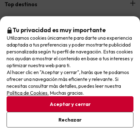
¿Quiénes somos?
Top destinos
Tarjeta Regalo
Hoteles Andalucía
Top viajes destacados
Buscounchollo en los medios
Tu privacidad es muy importante
Hoteles Andorra
Utilizamos cookies únicamente para darte una experiencia
Blog
No llegas tarde: llegas al siguiente.
Viajes con Niños
Top fechas destacadas
adaptada a tus preferencias y poder mostrarte publicidad
Hoteles Cataluña
Este chollo ya ha caducado, pero cada día lanzamos
personalizada según tu perfil de navegación. Estas cookies
Web Corporativa
Viajes de Ciudad
nuevas oportunidades para viajar mejor y pagar
nos ayudan a mostrar el contenido en base a tus intereses y
Hoteles Portugal
Verano
Info y ayuda
optimizar nuestra web para ti.
menos.
Proveedores
Viajes de Novios
Al hacer clic en "Aceptar y cerrar", harás que te podamos
Apúntate y que el próximo no se te escape.
Hoteles Valencia
Puente de Agosto
ofrecer una navegación más eficiente y relevante. Si
Opiniones de nuestros clientes
Viajes con mascotas
Contáctanos
Descarga GRATIS nuestra app
necesitas consultar más detalles, puedes leer nuestra
Hoteles Galicia
Vacaciones en Agosto
Pon tu mejor e-mail
Más de 3 MILLONES de descargas y una valoración de 4,7/5.
Política de Cookies.
Muchas gracias.
Viajes para grupos
Chollos con Todo Incluido
Preguntas frecuentes
Hoteles en Islas
Vacaciones en Septiembre
Aceptar y cerrar
Chollos en la playa
Hoteles Salou
Vacaciones en Octubre
Ya estoy suscrito
Rechazar
Chollos con Vuelo Incluido
Al suscribirte, confirmas haber leído y estar de acuerdo con la
Vacaciones en Noviembre
Política de Privacidad
Hoteles con toboganes