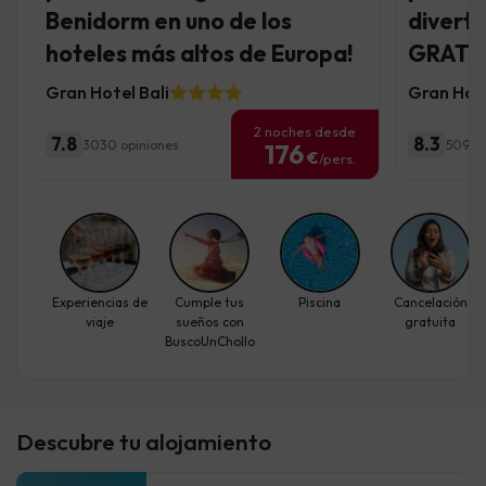
Benidorm en uno de los
diverti
hoteles más altos de Europa!
GRATIS
Gran Hotel Bali
Gran Hote
2 noches desde
7.8
8.3
3030 opiniones
5095 o
176
€
/pers.
Experiencias de
Cumple tus
Piscina
Cancelación
viaje
sueños con
gratuita
BuscoUnChollo
Descubre tu alojamiento