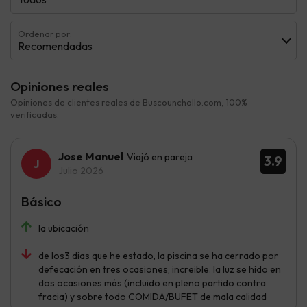
Ordenar por:
Recomendadas
Opiniones reales
Opiniones de clientes reales de Buscounchollo.com, 100%
verificadas.
Jose Manuel
Viajó en pareja
3.9
Julio 2026
Básico
la ubicación
de los3 dias que he estado, la piscina se ha cerrado por
defecación en tres ocasiones, increible. la luz se hido en
dos ocasiones más (incluido en pleno partido contra
fracia) y sobre todo COMIDA/BUFET de mala calidad