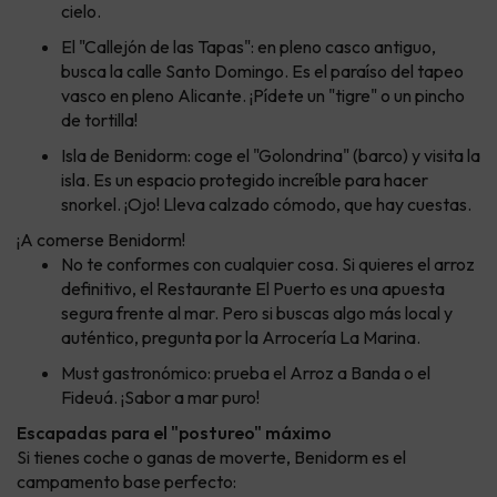
cielo.
El "Callejón de las Tapas": en pleno casco antiguo,
busca la calle Santo Domingo. Es el paraíso del tapeo
vasco en pleno Alicante. ¡Pídete un "tigre" o un pincho
de tortilla!
Isla de Benidorm: coge el "Golondrina" (barco) y visita la
isla. Es un espacio protegido increíble para hacer
snorkel. ¡Ojo! Lleva calzado cómodo, que hay cuestas.
¡A comerse Benidorm!
No te conformes con cualquier cosa. Si quieres el arroz
definitivo, el Restaurante El Puerto es una apuesta
segura frente al mar. Pero si buscas algo más local y
auténtico, pregunta por la Arrocería La Marina.
Must gastronómico: prueba el Arroz a Banda o el
Fideuá. ¡Sabor a mar puro!
Escapadas para el "postureo" máximo
Si tienes coche o ganas de moverte, Benidorm es el
campamento base perfecto: