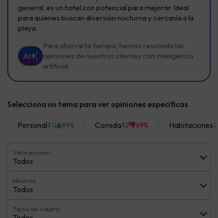
general, es un hotel con potencial para mejorar. Ideal
para quienes buscan diversión nocturna y cercanía a la
playa.
Para ahorrarte tiempo, hemos resumido las
AI
opiniones de nuestros clientes con inteligencia
artificial.
Selecciona un tema para ver opiniones específicas
Personal
Comida
Habitaciones
37
32
2
89%
69%
Valoraciones
Todos
Idiomas
Todos
Tipos de viajero
Todos