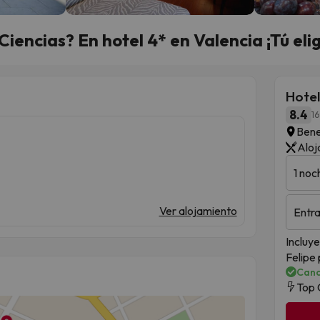
iencias? En hotel 4* en Valencia ¡Tú elig
Hotel
8.4
16
Bene
Aloj
1 noc
Ver alojamiento
Entra
Incluye
Felipe 
Canc
Top 