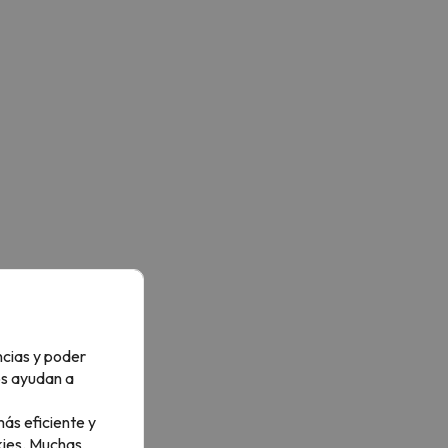
ncias y poder
os ayudan a
ás eficiente y
ies.
Muchas