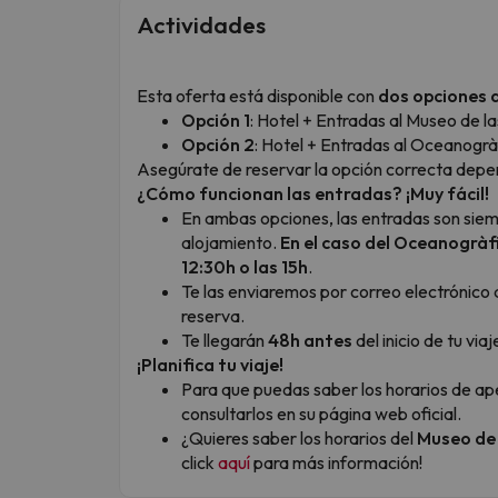
Actividades
Esta oferta está disponible con
dos opciones 
Opción 1
: Hotel + Entradas al Museo de la
Opción 2
: Hotel + Entradas al Oceanogrà
Asegúrate de reservar la opción correcta depend
¿Cómo funcionan las entradas? ¡Muy fácil!
En ambas opciones, las entradas son siem
alojamiento.
En el caso del Oceanogràfi
12:30h o las 15h
.
Te las enviaremos por correo electrónico a
reserva.
Te llegarán
48h antes
del inicio de tu viaj
¡Planifica tu viaje!
Para que puedas saber los horarios de ap
consultarlos en su página web oficial.
¿Quieres saber los horarios del
Museo de 
click
aquí
para más información!