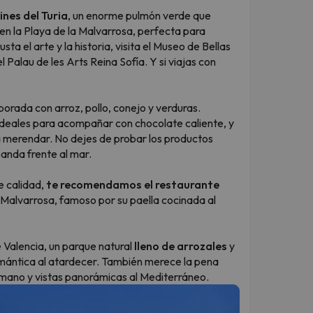
ines del Turia
, un enorme pulmón verde que
 en la Playa de la Malvarrosa, perfecta para
sta el arte y la historia, visita el Museo de Bellas
 Palau de les Arts Reina Sofía. Y si viajas con
aborada con arroz, pollo, conejo y verduras.
 ideales para acompañar con chocolate caliente, y
ra merendar. No dejes de probar los productos
anda frente al mar.
e calidad,
te recomendamos el restaurante
la Malvarrosa, famoso por su paella cocinada al
 Valencia, un parque natural
lleno de arrozales
y
mántica al atardecer. También merece la pena
romano y vistas panorámicas al Mediterráneo.