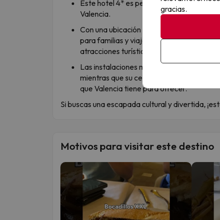
Este hotel 4* es perfecto para quienes b
gracias.
Valencia.
Con una ubicación privilegiada cerca del 
para familias y viajeros que deseen explor
atracciones turísticas.
Las instalaciones modernas y el servicio 
mientras que su cercanía a las playas y al 
que Valencia tiene para ofrecer.
Si buscas una escapada cultural y divertida, ¡este
Motivos para visitar este destino