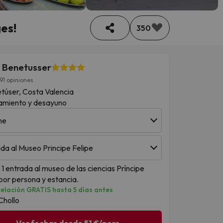
es!
350
 Benetusser
91 opiniones
túser, Costa Valencia
amiento y desayuno
he
da al Museo Principe Felipe
 1 entrada al museo de las ciencias Príncipe
por persona y estancia.
elación GRATIS hasta 5 días antes
Chollo
Ver fechas desde 51 €/pers.