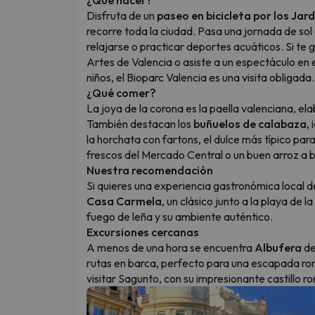
Disfruta de un
paseo en bicicleta por los Jard
recorre toda la ciudad. Pasa una jornada de sol
relajarse o practicar deportes acuáticos. Si te gu
Artes de Valencia o asiste a un espectáculo en el
niños, el Bioparc Valencia es una visita obligada.
¿Qué comer?
La joya de la corona es la paella valenciana, el
También destacan los
buñuelos de calabaza
,
la horchata con fartons, el dulce más típico pa
frescos del Mercado Central o un buen arroz a b
Nuestra recomendación
Si quieres una experiencia gastronómica local d
Casa Carmela
, un clásico junto a la playa de 
fuego de leña y su ambiente auténtico.
Excursiones cercanas
A menos de una hora se encuentra
Albufera
de
rutas en barca, perfecto para una escapada ro
visitar Sagunto, con su impresionante castillo 