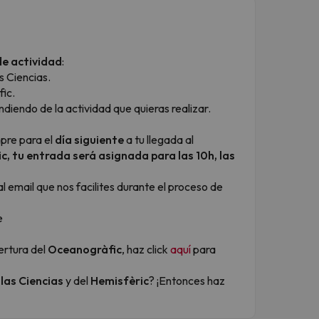
de actividad
:
s Ciencias.
fic.
iendo de la actividad que quieras realizar.
pre para el
día siguiente
a tu llegada al
c, tu entrada será asignada para las 10h, las
l email que nos facilites durante el proceso de
e
ertura del
Oceanogràfic
, haz click
aquí
para
las Ciencias
y del
Hemisfèric
? ¡Entonces haz