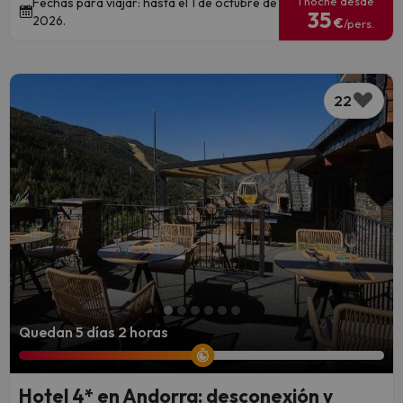
1 noche desde
Fechas para viajar: hasta el 1 de octubre de
35
2026.
€
/pers.
22
Quedan 5 días 2 horas
Hotel 4* en Andorra: desconexión y