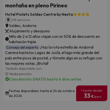
montaña en pleno Pirineo
Hotel Piolets Soldeu Centre by Nexta
9
268 opiniones
Soldeu, Andorra
Alojamiento y desayuno
Niño de 2 a 12 años viajan con un 50% de descuento en
habitación triple.
¡Haz la ruta estrella de Andorra!
Consejo del experto
Camina hasta los Lagos de Juclà, el lago más grande del
país entre picos de postal, y tómate algo en su refugio con
las mejores vistas. ¡Brutal!
También disponible con:
Media pensión
Cancelación GRATIS hasta 6 días antes
1 noche desde
Fechas disponibles: hasta el 24 de octubre
33
de 2026.
€
/pers.