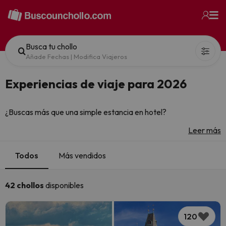
Busca tu chollo
Añade Fechas
|
Modifica Viajeros
Experiencias de viaje para 2026
¿Buscas más que una simple estancia en hotel?
Encuentra
chollos de viaje
con experiencias incluidas para
Leer más
que tu escapada sea mucho más especial. Desde
paquetes
con catas de vino y gastronomía local,
hasta
ofertas
Todos
Más vendidos
con spa, wellness y actividades exclusivas
, tenemos
planes pensados para todos los gustos.
42 chollos
disponibles
120