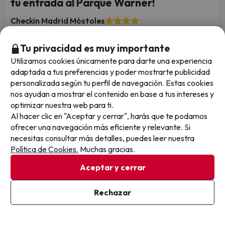
tu entrada al Parque Warner!
Checkin Madrid Móstoles
8.8
155 opiniones
Móstoles, Madrid
Tu privacidad es muy importante
Alojamiento y desayuno
Utilizamos cookies únicamente para darte una experiencia
Parque Warner + Warner Beach (2 dias consecutivos)
adaptada a tus preferencias y poder mostrarte publicidad
¡Completa tu escapada! Reserva tu entrada por persona
personalizada según tu perfil de navegación. Estas cookies
para 2 días consecutivos inolvidables: vive la adrenalina del
nos ayudan a mostrar el contenido en base a tus intereses y
Parque Warner el primer día y refréscate al máximo el
optimizar nuestra web para ti.
segundo en Warner Beach.
Al hacer clic en "Aceptar y cerrar", harás que te podamos
También disponible con:
ofrecer una navegación más eficiente y relevante. Si
Sin actividad incluida
necesitas consultar más detalles, puedes leer nuestra
Cancelación GRATIS hasta 4 días antes
Política de Cookies.
Muchas gracias.
1 noche desde
Fechas para viajar: hasta el 22 de
Aceptar y cerrar
99
septiembre de 2026.
€
/pers.
Rechazar
Ver en mapa
103