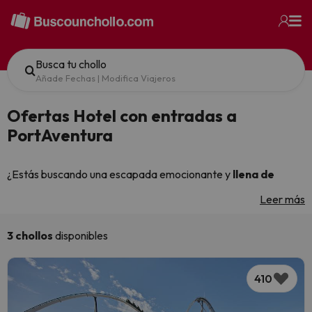
Busca tu chollo
Añade Fechas
|
Modifica Viajeros
Ofertas Hotel con entradas a
PortAventura
¿Estás buscando una escapada emocionante y
llena de
diversión
? ¡No busques más!
PortAventura
es el destino
Leer más
perfecto para ti. Situado en
Salou
, con una amplia variedad de
atracciones y espectáculos para todas las edades, este
parque temático es el lugar ideal para disfrutar de unas
3 chollos
disponibles
vacaciones inolvidables.
410