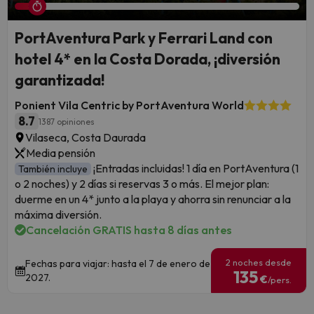
PortAventura Park y Ferrari Land con
hotel 4* en la Costa Dorada, ¡diversión
garantizada!
Ponient Vila Centric by PortAventura World
8.7
1387 opiniones
Vilaseca, Costa Daurada
Media pensión
¡Entradas incluidas! 1 día en PortAventura (1
También incluye
o 2 noches) y 2 días si reservas 3 o más. El mejor plan:
duerme en un 4* junto a la playa y ahorra sin renunciar a la
máxima diversión.
Cancelación GRATIS hasta 8 días antes
2 noches desde
Fechas para viajar: hasta el 7 de enero de
135
2027.
€
/pers.