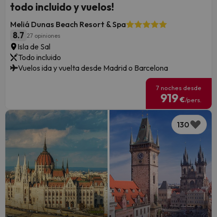
todo incluido y vuelos!
Meliá Dunas Beach Resort & Spa
8.7
27 opiniones
Isla de Sal
Todo incluido
Vuelos ida y vuelta desde Madrid o Barcelona
7 noches desde
919
€
/pers.
130