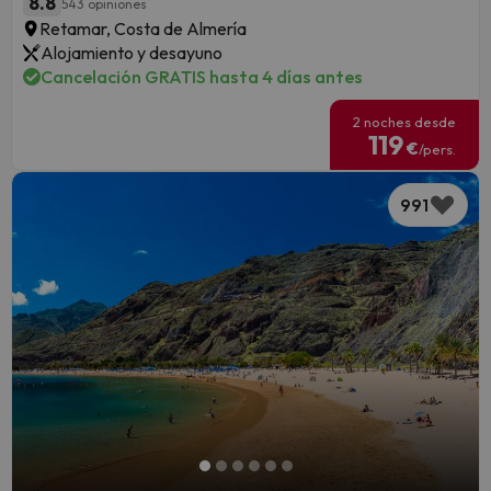
8.8
543 opiniones
Retamar, Costa de Almería
Alojamiento y desayuno
Cancelación GRATIS hasta 4 días antes
2 noches desde
119
€
/pers.
991