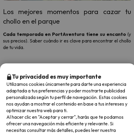
Los mejores momentos para cazar tu
chollo en el parque
Cada temporada en PortAventura tiene su encanto
(y
sus precios). Saber cuándo ir es clave para encontrar el chollo
de tu vida.
Temporada de Halloween
Tu privacidad es muy importante
Es uno de los momentos más buscados para visitar el
parque.
Desde finales de septiembre hasta noviembre, el
Utilizamos cookies únicamente para darte una experiencia
parque se llena de
calabazas, zombis y pasajes del
adaptada a tus preferencias y poder mostrarte publicidad
terror.
Es la época más demandada, pero también donde
personalizada según tu perfil de navegación. Estas cookies
sacamos chollos increíbles para los que reservan con
nos ayudan a mostrar el contenido en base a tus intereses y
antelación.
optimizar nuestra web para ti.
Al hacer clic en "Aceptar y cerrar", harás que te podamos
ofrecer una navegación más eficiente y relevante. Si
necesitas consultar más detalles, puedes leer nuestra