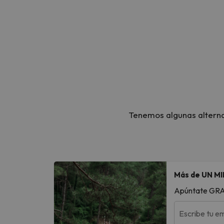
En nuestro especial de Travel Tuesday reunimos p
hoteles bien valorados, escapadas rápidas y des
Si estás pensando en reservar tu próxima escapad
viajar más por menos.
Tenemos algunas alternat
Más de UN MI
Apúntate GRATI
Escribe tu em