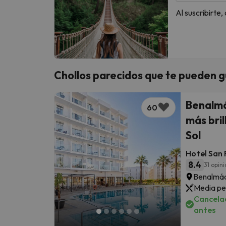
Al suscribirte
Chollos parecidos que te pueden g
Benalmá
60
más bril
Sol
Hotel San 
8.4
31 opin
Benalmád
Media pe
Cancelac
antes