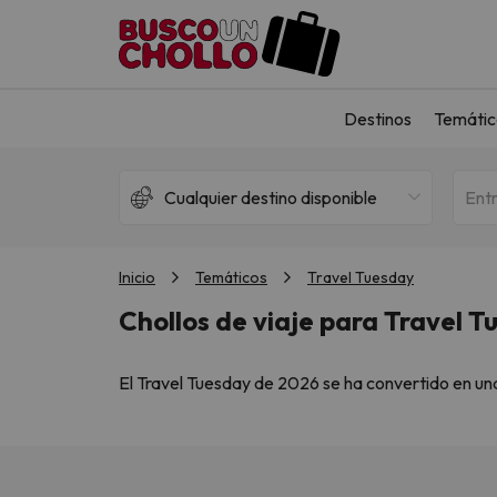
Destinos
Temátic
Cualquier destino disponible
Ent
Inicio
Temáticos
Travel Tuesday
Chollos de viaje para Travel 
El Travel Tuesday de 2026 se ha convertido en una
Monday
, aquí puedes seguir aprovechando oport
Ver chollos activos de Black Friday:
Black Fr
Ver chollos activos de Cyber Monday:
Cyber