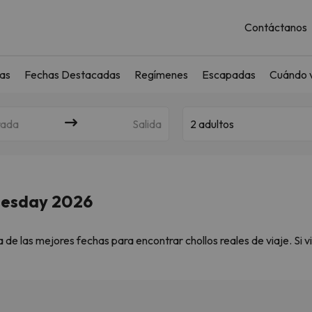
Contáctanos
as
Fechas Destacadas
Regímenes
Escapadas
Cuándo v
rada
Salida
2 adultos
Tuesday 2026
 de las mejores fechas para encontrar chollos reales de viaje. Si 
unidades únicas:
iday viajes
 Monday viajes