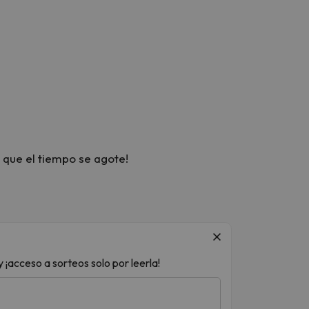
onibilidad. Analizamos cada oferta para destacar
zadas, fiables y preparadas para ayudarte a
 que el tiempo se agote!
 ¡acceso a sorteos solo por leerla!