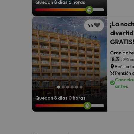
Quedan 8 días 6 horas
¡La noch
46
divertid
GRATIS!
Gran Hotel
8.3
5095 op
Peñíscola
Pensión 
Cancelac
antes
Quedan 8 días 0 horas