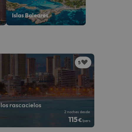
Islas Baleares
5
los rascacielos
2 noches desde
115
€
/pers.