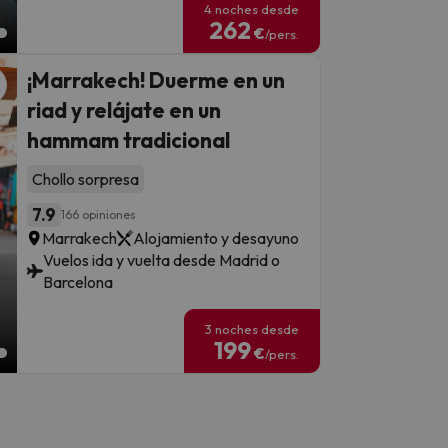
4 noches desde
262
€
/pers.
¡Marrakech! Duerme en un
riad y relájate en un
hammam tradicional
Chollo sorpresa
7.9
166 opiniones
Marrakech
Alojamiento y desayuno
Vuelos ida y vuelta desde Madrid o
Barcelona
3 noches desde
199
€
/pers.