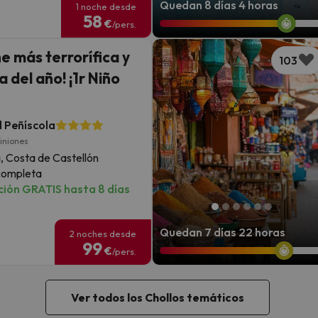
Quedan 8 días 4 horas
1 noche desde
58
€
/pers.
e más terrorífica y
103
a del año! ¡1r Niño
 Peñíscola
iniones
, Costa de Castellón
completa
ión GRATIS hasta 8 días
Quedan 7 días 22 horas
2 noches desde
99
€
/pers.
Ver todos los Chollos temáticos