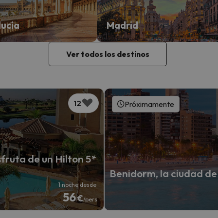
ucía
Madrid
Ver todos los destinos
12
Próximamente
fruta de un Hilton 5*
Benidorm, la ciudad de 
1 noche desde
56
€
/pers.