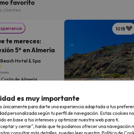
mo favorito
s clientes
Experience
1018
que te mereces:
xión 5* en Almería
Beach Hotel & Spa
niones
 Costa de Almería
nto y desayuno
ión GRATIS hasta 4 días
cidad es muy importante
s únicamente para darte una experiencia adaptada a tus prefere
2 noches desde
dad personalizada según tu perfil de navegación. Estas cookies n
119
€
/pers.
ido en base a tus intereses y optimizar nuestra web para ti.
Top Chollo
"Aceptar y cerrar", harás que te podamos ofrecer una navegación m
 en 4* muy cerca de
esitas consultar más detalles, puedes leer nuestra
Política de Cook
842