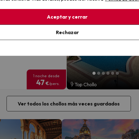
a en Malgrat de Mar
Aceptar y cerrar
pa & Spa
ones
Rechazar
de Mar, Costa del Maresme -
a
completa
ión GRATIS hasta 5 días
1 noche desde
47
€
/pers.
Top Chollo
Ver todos los chollos más veces guardados