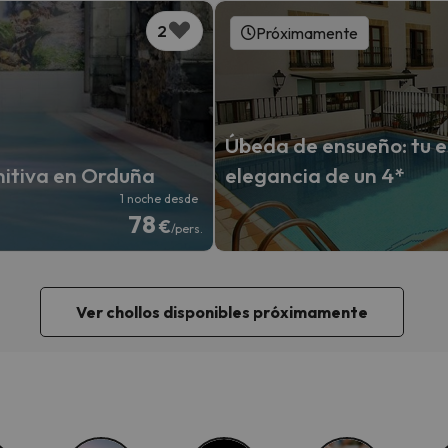
2
Próximamente
Úbeda de ensueño: tu e
nitiva en Orduña
elegancia de un 4*
1 noche desde
78
€
/pers.
Ver chollos disponibles próximamente