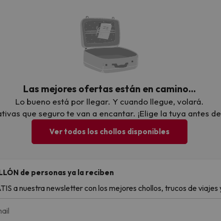
ropuestas con precios ajustados, condiciones claras y buena disp
tinos que mantienen una gran demanda durante estas fechas.
a, este es el mejor momento para hacerlo: oportunidades actuali
Las mejores ofertas están en camino…
Lo bueno está por llegar. Y cuando llegue, volará.
ivas que seguro te van a encantar. ¡Elige la tuya antes de
Ver todos los chollos disponibles
LLÓN de personas ya la reciben
S a nuestra newsletter con los mejores chollos, trucos de viajes y
ail