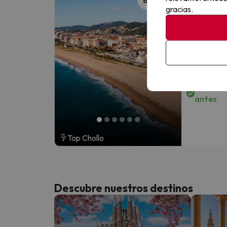
gracias.
la play
Hotel Euro
8
336 opini
Malgrat 
Barcelon
Pensión 
Cancelac
antes
Top Chollo
Descubre nuestros destinos