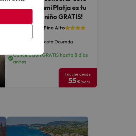
verano? Miami Platja es tu
destino ¡1er niño GRATIS!
Hotel ALEGRIA Pino Alto
7.2
777 opiniones
Miami Platja, Costa Daurada
Media pensión
Cancelación GRATIS hasta 8 días
antes
1 noche desde
55
€
/pers.