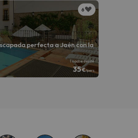
6
scapada perfecta a Jaén con la
1 noche desde
35
€
/pers.