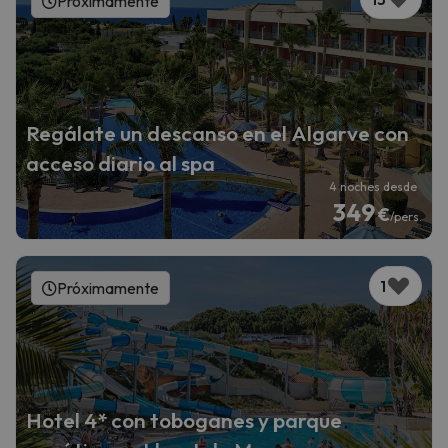
Próximamente
Regálate un descanso en el Algarve con
acceso diario al spa
4 noches desde
349
€
/pers.
1
Próximamente
Hotel 4* con toboganes y parque