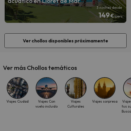
acuático en Lloret de Mar
3 noches desde
149
€
/pers.
Ver chollos disponibles próximamente
Ver más Chollos temáticos
Viajes Ciudad
Viajes Con
Viajes
Viajes sorpresa
Viaj
vuelo incluido
Culturales
tus s
Busc