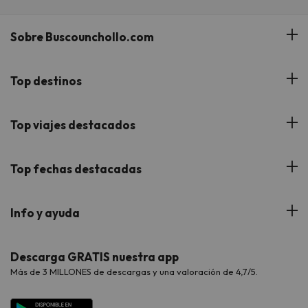
Sobre Buscounchollo.com
¿Quiénes somos?
Top destinos
Tarjeta Regalo
Hoteles Andalucía
Top viajes destacados
Buscounchollo en los medios
Hoteles Andorra
Blog
Viajes con Niños
Top fechas destacadas
Hoteles Cataluña
Web Corporativa
Viajes de Ciudad
Hoteles Portugal
Verano
Info y ayuda
Proveedores
Viajes de Novios
Hoteles Valencia
Puente de Agosto
Opiniones de nuestros clientes
Viajes con mascotas
Contáctanos
Descarga GRATIS nuestra app
Hoteles Galicia
Vacaciones en Agosto
Más de 3 MILLONES de descargas y una valoración de 4,7/5.
Viajes para grupos
Chollos con Todo Incluido
Preguntas frecuentes
Hoteles en Islas
Vacaciones en Septiembre
Chollos en la playa