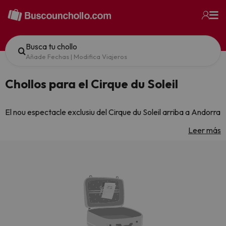
Busca tu chollo
Añade Fechas
|
Modifica Viajeros
Chollos para el Cirque du Soleil
El nou espectacle exclusiu del Cirque du Soleil arriba a Andorra
del 3 de juliol al 2 d’agost, emetent en una nova freqüència
Leer más
carregada de música en directe i acrobàcies inèdites.
Sintonitza Ràdio Andorra i deixat portar pel ritme de les ones!