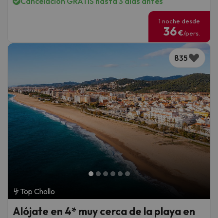
Cancelación GRATIS hasta 3 días antes
1 noche desde
36
€
/pers.
835
Top Chollo
Alójate en 4* muy cerca de la playa en