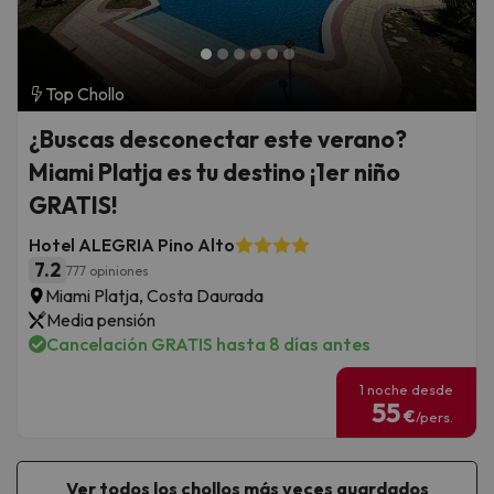
Top Chollo
¿Buscas desconectar este verano?
Miami Platja es tu destino ¡1er niño
GRATIS!
Hotel ALEGRIA Pino Alto
7.2
777 opiniones
Miami Platja, Costa Daurada
Media pensión
Cancelación GRATIS hasta 8 días antes
1 noche desde
55
€
/pers.
Ver todos los chollos más veces guardados