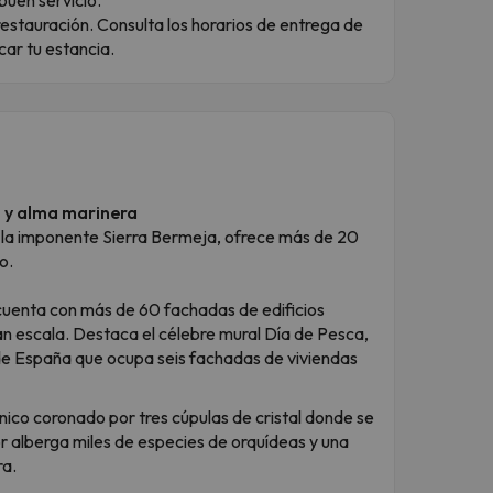
restauración. Consulta los horarios de entrega de
icar tu estancia.
s y alma marinera
 la imponente Sierra Bermeja, ofrece más de 20
o.
 cuenta con más de 60 fachadas de edificios
an escala. Destaca el célebre mural Día de Pesca,
de España que ocupa seis fachadas de viviendas
ico coronado por tres cúpulas de cristal donde se
ior alberga miles de especies de orquídeas y una
ra.