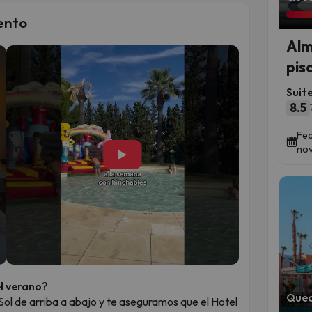
ento
Alm
pis
Suit
8.5
Fec
nov
▶
el verano?
Qued
ol de arriba a abajo y te aseguramos que el Hotel