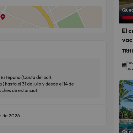
Qued
El 
vac
TRH 
Fec
nov
 Estepona (Costa del Sol).
 hasta el 31 de julio y desde el 14 de
noches de estancia).
re de 2026.
Qued