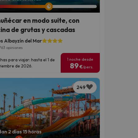
uñécar en modo suite, con
cina de grutas y cascadas
es Albayzín del Mar
763 opiniones
1 noche desde
has para viajar: hasta el 1 de
89
iembre de 2026.
€
/pers.
249
an 2 días 15 horas