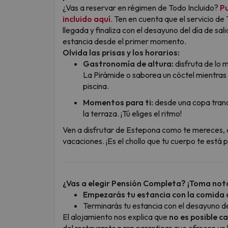
¿Vas a reservar en régimen de Todo Incluido?
Pu
incluido aquí
. Ten en cuenta que el servicio de
llegada y finaliza con el desayuno del día de s
estancia desde el primer momento.
Olvida las prisas y los horarios:
Gastronomía de altura:
disfruta de lo 
La Pirámide o saborea un cóctel mientras 
piscina.
Momentos para ti:
desde una copa tranqu
la terraza. ¡Tú eliges el ritmo!
Ven a disfrutar de Estepona como te mereces,
vacaciones. ¡Es el chollo que tu cuerpo te está p
¿Vas a elegir Pensión Completa? ¡Toma nota
Empezarás tu estancia con la comida 
Terminarás tu estancia con el desayuno del
El alojamiento nos explica que
no es posible c
del restaurante para garantizar que ofrecen un 