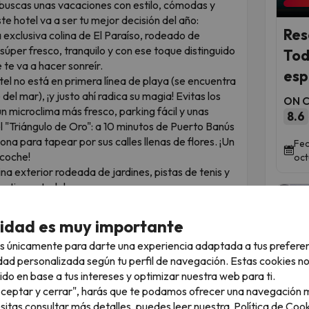
i buscas unas vacaciones con estilo, cómodas y
ste hotel va a ser tu mejor decisión del año:
Res
 exclusiva colina de El Paraíso, rodeado de
úper fresco, tranquilo y con ese toque distinguido
Tod
 te va a hacer sonreír.
esp
el no está en primera línea de playa (se encuentra
 del mar), ¡y justo ahí radica su magia! Evitas los
ON Ci
un microclima más fresco, parking fácil y unas
8.6
el "Triángulo de Oro": a 10 minutos de Puerto Banús
na para tapear por sus calles llenas de flores. ¡Un
Fec
coche!
oct
ina exterior rodeada de jardines, pistas de tenis y
Lo tienes todo!
 clientes comentan que las estancias son amplias,
a o balcón privado. El rincón idílico para tomarte
cidad es muy importante
s únicamente para darte una experiencia adaptada a tus prefere
perfecto. Te alojas en una de las zonas más
dad personalizada según tu perfil de navegación. Estas cookies n
iones completísimas y tienes toda la acción a un
ido en base a tus intereses y optimizar nuestra web para ti.
ndote un dineral. ¡Un chollo inteligente de los que
"Aceptar y cerrar", harás que te podamos ofrecer una navegación m
Qued
esitas consultar más detalles, puedes leer nuestra
Política de Cook