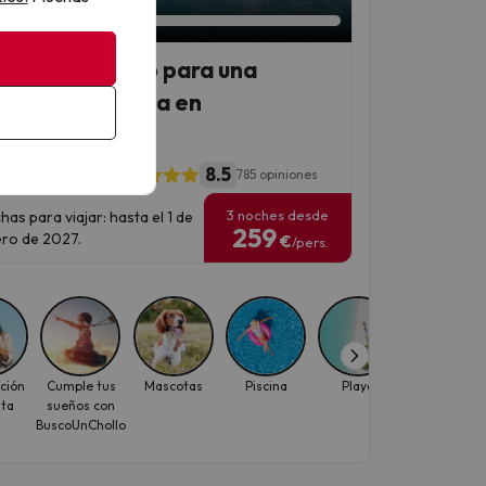
el 4* renovado para una
apada perfecta en
remolinos
8.5
SEA Al Andalus
785 opiniones
3 noches desde
has para viajar: hasta el 1 de
259
ro de 2027.
€
/pers.
ción
Cumple tus
Mascotas
Piscina
Playa
Selección d
ita
sueños con
la semana
BuscoUnChollo