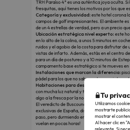
TRH Paraíso 4* es una auténtica joya oculta. S
fresquitas, aquí tienes los motivos por los que e
Categoría y exclusividad:
este hotel corona la
campos de golf impresionantes. El ambiente es s
de un 4 estrellas de verdad, pero a un precio que
Ubicación estratégica nivel experto:
este hot
en lo alto de la colina, a unos 5 minutos en coche
ruidos y el agobio de la costa para disfrutar de 
vistas de infarto. Además, estás en el centro d
para un día de postureo y a 10 minutos de Estepo
campamento base estratégico si te mueves en 
Instalaciones que marcan la diferencia:
pisc
pádel para los que no saben estarse quietos... ¡
Habitaciones para descansar de verdad:
los
con mucha luz natural y todas cuentan con terraz
Tu priva
algo a la fresca por la noche.
Utilizamos cookie
El veredicto de Buscounchollo: es el equilibrio 
mostrarte publici
exclusivas de España, disfrutas de unas instalac
mostrar el conten
paso, pero durmiendo en un oasis de paz y ahorrá
Al hacer clic en 
vuelan en pocas horas!
relevante. Si nec