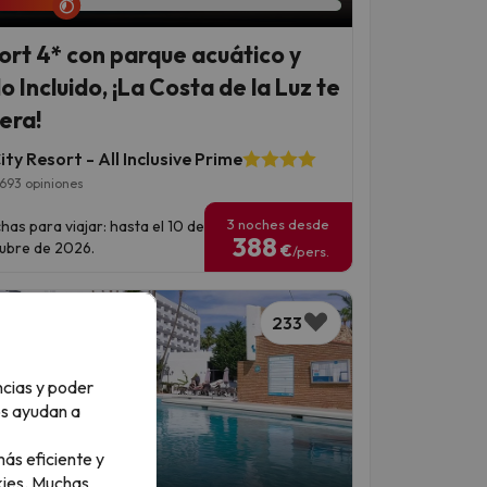
ort 4* con parque acuático y
o Incluido, ¡La Costa de la Luz te
era!
ty Resort - All Inclusive Prime
693 opiniones
3 noches desde
has para viajar: hasta el 10 de
388
ubre de 2026.
€
/pers.
233
ncias y poder
os ayudan a
ás eficiente y
an 2 días 15 horas
ies.
Muchas