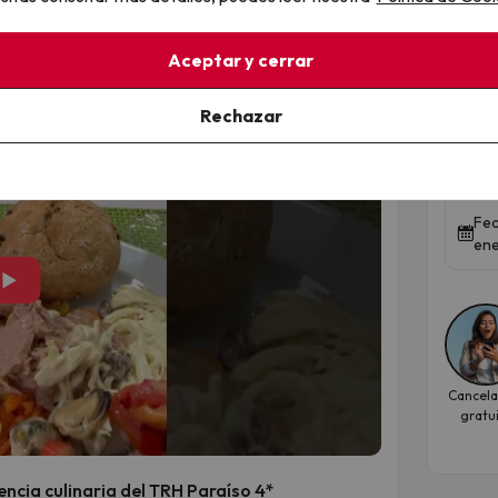
Aceptar y cerrar
Hot
esc
Rechazar
Tor
BLUE
Fec
ene
▶
Cancela
gratu
encia culinaria del TRH Paraíso 4*