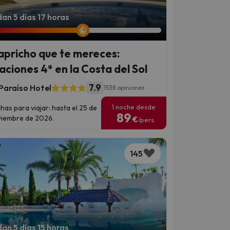
an 5 días 17 horas
capricho que te mereces:
aciones 4* en la Costa del Sol
7.9
Paraíso Hotel
1538 opiniones
1 noche desde
has para viajar: hasta el 25 de
89
iembre de 2026.
€
/pers.
145
an 5 días 15 horas