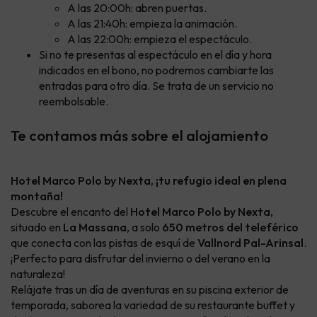
A las 20:00h: abren puertas.
A las 21:40h: empieza la animación.
A las 22:00h: empieza el espectáculo.
Si no te presentas al espectáculo en el día y hora
indicados en el bono, no podremos cambiarte las
entradas para otro día. Se trata de un servicio no
reembolsable.
Te contamos más sobre el alojamiento
Hotel Marco Polo by Nexta, ¡tu refugio ideal en plena
montaña!
Descubre el encanto del
Hotel Marco Polo by Nexta
,
situado en
La Massana
, a solo
650 metros del teleférico
que conecta con las pistas de esquí de
Vallnord Pal-Arinsal
.
¡Perfecto para disfrutar del invierno o del verano en la
naturaleza!
Relájate tras un día de aventuras en su piscina exterior de
temporada, saborea la variedad de su restaurante buffet y