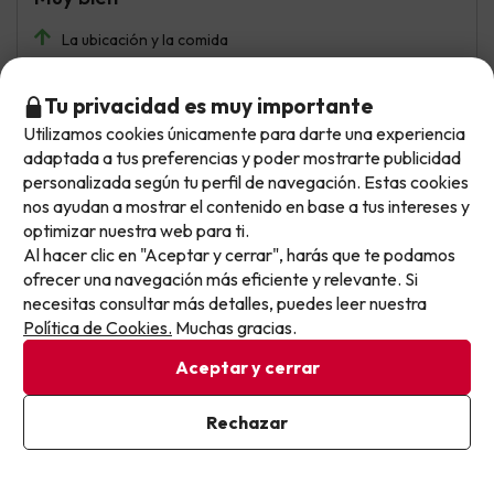
La ubicación y la comida
A las habitaciones y baños les hace falta una buena
Tu privacidad es muy importante
reforma
Utilizamos cookies únicamente para darte una experiencia
No llegas tarde: llegas al siguiente.
adaptada a tus preferencias y poder mostrarte publicidad
Este chollo ya ha caducado, pero cada día lanzamos
personalizada según tu perfil de navegación. Estas cookies
Raúl
Viajó en familia
8.6
nuevas oportunidades para viajar mejor y pagar
nos ayudan a mostrar el contenido en base a tus intereses y
Julio 2026
optimizar nuestra web para ti.
menos.
Al hacer clic en "Aceptar y cerrar", harás que te podamos
Apúntate y que el próximo no se te escape.
Muy bien
ofrecer una navegación más eficiente y relevante. Si
necesitas consultar más detalles, puedes leer nuestra
Ubicación perfecta para moverte por Andorra. Comida
Pon tu mejor e-mail
Política de Cookies.
Muchas gracias.
bastante buena para un 3 estrellas
Aceptar y cerrar
Las habitaciones se han quedado un poco viejas,
puertas, bañera etc. La limpieza también habría que
Ya estoy suscrito
Rechazar
mejorarla, en la lamparita de la habitación había un dedo
Al suscribirte, confirmas haber leído y estar de acuerdo con la
de polvo.
Política de Privacidad