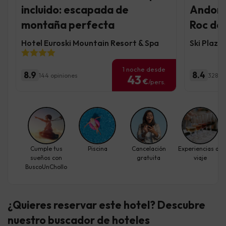
incluido: escapada de
Andorr
montaña perfecta
Roc del
Hotel Euroski Mountain Resort & Spa
Ski Plaza
1 noche desde
8.9
8.4
144 opiniones
3281 o
43
€
/pers.
Cumple tus
Piscina
Cancelación
Experiencias de
sueños con
gratuita
viaje
BuscoUnChollo
¿Quieres reservar este hotel? Descubre
nuestro buscador de hoteles