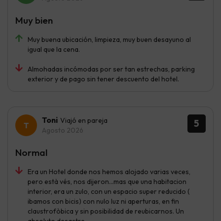
Muy bien
Muy buena ubicación, limpieza, muy buen desayuno al
igual que la cena.
Almohadas incómodas por ser tan estrechas, parking
exterior y de pago sin tener descuento del hotel.
Toni
Viajó en pareja
5
Agosto 2026
Normal
Era un Hotel donde nos hemos alojado varias veces,
pero està vés, nos dijeron...mas que una habitacion
interior, era un zulo, con un espacio super reducido (
ibamos con bicis) con nulo luz ni aperturas, en fin
claustrofòbica y sin posibilidad de reubicarnos. Un
absoluto desastre.