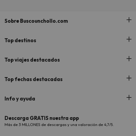
Sobre Buscounchollo.com
¿Quiénes somos?
Top destinos
Tarjeta Regalo
Hoteles Andalucía
Top viajes destacados
Buscounchollo en los medios
Hoteles Andorra
Blog
Viajes con Niños
Top fechas destacadas
Hoteles Cataluña
Web Corporativa
Viajes de Ciudad
Hoteles Portugal
Verano
Info y ayuda
Proveedores
Viajes de Novios
Hoteles Valencia
Puente de Agosto
Opiniones de nuestros clientes
Viajes con mascotas
Contáctanos
Descarga GRATIS nuestra app
Hoteles Galicia
Vacaciones en Agosto
Más de 3 MILLONES de descargas y una valoración de 4,7/5.
Viajes para grupos
Chollos con Todo Incluido
Preguntas frecuentes
Hoteles en Islas
Vacaciones en Septiembre