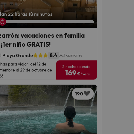
an 22 horas 18 minutos
arrón: vacaciones en familia
 ¡1er niño GRATIS!
8.4
l Playa Grande
363 opiniones
has para viajar: del 12 de
3 noches desde
tiembre al 29 de octubre de
169
€
/pers.
26
190