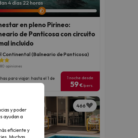
an 4 días 22 horas
nestar en pleno Pirineo:
neario de Panticosa con circuito
mal incluido
l Continental (Balneario de Panticosa)
80 opiniones
1 noche desde
has para viajar: hasta el 1 de
59
iembre de 2026.
€
/pers.
466
ncias y poder
os ayudan a
ás eficiente y
ies.
Muchas