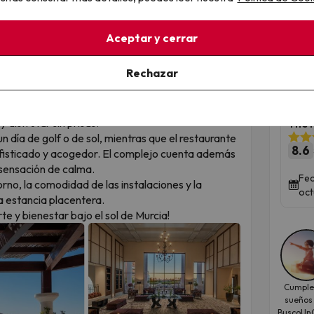
: Relax, golf y bienestar en un resort
Aceptar y cerrar
Top
 una opción
ideal para quienes buscan
Rechazar
Dis
n un entorno tranquilo y cuidado.
lf, este hotel
combina elegancia y bienestar
en 
 completo y acceso directo a un campo de golf de
disfrutar sin prisas.
The 
 un día de golf o de sol, mientras que el restaurante
8.6
fisticado y acogedor. El complejo cuenta además
 sensación de calma.
Fec
rno, la comodidad de las instalaciones y la
oct
a estancia placentera.
e y bienestar bajo el sol de Murcia!
Cumple
sueños
BuscoUnC