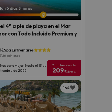
an 6 días 3 horas
el 4* a pie de playa en el Mar
or con Todo Incluido Premium y
l&Spa Entremares
2126 opiniones
2 noches desde
has para viajar: hasta el 13 de
209
tiembre de 2026.
€
/pers.
164