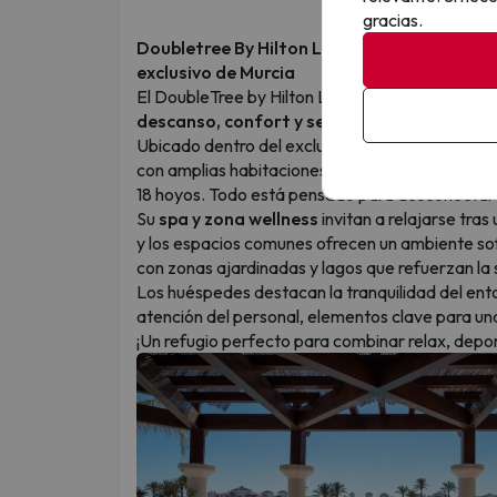
gracias.
Doubletree By Hilton La Torre Golf Resort 5*
exclusivo de Murcia
El DoubleTree by Hilton La Torre Golf & SPA es
descanso, confort y servicios de alto nivel
e
Ubicado dentro del exclusivo resort La Torre Go
con amplias habitaciones, piscina exterior, spa
18 hoyos. Todo está pensado para desconectar y 
Su
spa y zona wellness
invitan a relajarse tras
y los espacios comunes ofrecen un ambiente so
con zonas ajardinadas y lagos que refuerzan la
Los huéspedes destacan la tranquilidad del ento
atención del personal, elementos clave para un
¡Un refugio perfecto para combinar relax, deport