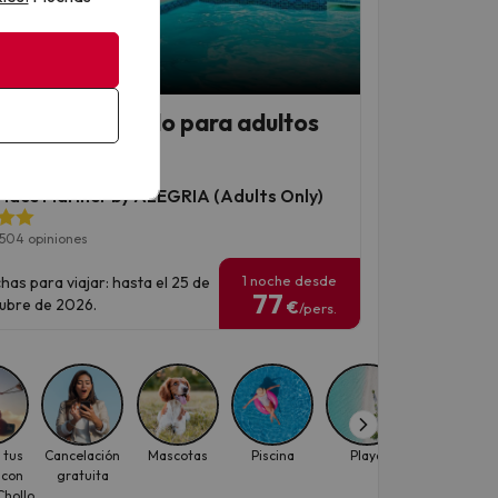
 Chollo
eño y lujo 4* solo para adultos
Lloret de Mar
Place Mariner by ALEGRIA (Adults Only)
504 opiniones
1 noche desde
has para viajar: hasta el 25 de
77
ubre de 2026.
€
/pers.
 tus
Cancelación
Mascotas
Piscina
Playa
Viajes con
 con
gratuita
descuento
hollo
para