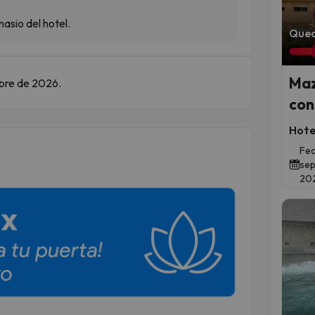
nasio del hotel.
Qued
Maz
mbre de 2026.
con
Hote
Fec
sep
20