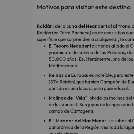
Motivos para visitar este destino
Roldán: de la cuna del Neandertal al trono 
Roldán (en Torre Pacheco) es de esos sitios que 
superficie que sorprenden a cualquiera. ¡Te co
El Tesoro Neandertal:
tienes al lado el
yacimiento de la Sima de las Palomas, do
50.000 años. Es, literalmente, uno de los
Mediterráneo.
Reinas de Europa:
es increíble, pero est
(STV Roldán) que ha sido Campeón de Euro
partido es una locura, pura pasión local.
Molinos de "Vela":
olvida los molinos del 
de los barcos). Son joyas de la ingeniería 
campo de Cartagena.
El "Mirador del Mar Menor":
si subes al
panorámica de la Región: ves toda la lag
un solo vistazo.