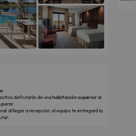
ia
osotros disfrutarás de una
habitación superior
al
uperar.
l: al llegar a recepción, el equipo te entregará la
utar.