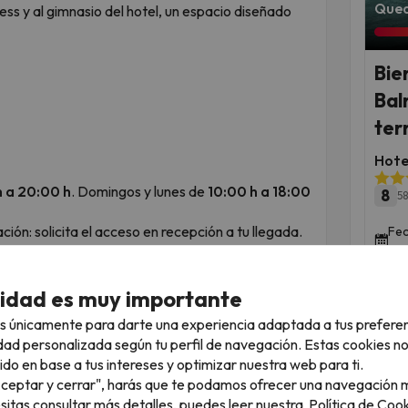
Qued
ess y al gimnasio del hotel, un espacio diseñado
Bie
Bal
ter
Hote
h a 20:00 h
. Domingos y lunes de
10:00 h a 18:00
8
58
ión: solicita el acceso en recepción a tu llegada.
Fec
dic
oalla
.
 que entrenes cuando quieras.
nima para acceder tanto al wellness como al
cidad es muy importante
s únicamente para darte una experiencia adaptada a tus prefere
dad personalizada según tu perfil de navegación. Estas cookies n
ido en base a tus intereses y optimizar nuestra web para ti.
"Aceptar y cerrar", harás que te podamos ofrecer una navegación m
ento
esitas consultar más detalles, puedes leer nuestra
Política de Cook