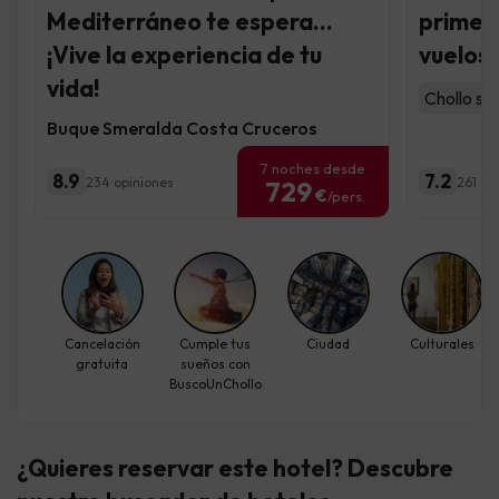
Mediterráneo te espera...
primer
¡Vive la experiencia de tu
vuelos 
vida!
Chollo so
Buque Smeralda Costa Cruceros
7 noches desde
8.9
7.2
234 opiniones
261 op
729
€
/pers.
Cancelación
Cumple tus
Ciudad
Culturales
gratuita
sueños con
BuscoUnChollo
¿Quieres reservar este hotel? Descubre