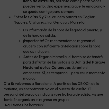
lleno de estrellas
, brillante como pocas veces
puedes verlo. Una experiencia que te emociona y
se queda contigo para siempre.
Entre los días 3 y 7:
el crucero parará en Cagliari,
Nápoles, Civitavecchia, Génova y Marsella.
Os informarán de la hora de llegada al puerto, y
de la hora de salida.
¡Importante! Os recomendamos regresar al
crucero con suficiente antelación sobre la hora
que os indiquen.
Antes de llegar a Marsella, el barco se detendrá
para disfrutar de las vistas a la
Bahía del Parque
Nacional de las Calanques
durante el
amanecer. Sí, es temprano... pero es un momento
mágico.
Día 8:
volvemos a Barcelona. A partir de las 08:00h de la
mañana, os encontraréis ya en el puerto de vuelta. El
personal del barco os indicará vuestra hora de salida, ya que
también organizan el regreso en grupos.
¡Aquí tienes los horarios!