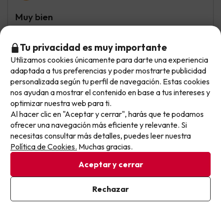
Muy bien
Muy satisfecha por el viaje el barco es alucinante mucha
animación muy bien todo
Tu privacidad es muy importante
Utilizamos cookies únicamente para darte una experiencia
No llegas tarde: llegas al siguiente.
Siempre se puede mejorar en algo, los camarotes al
adaptada a tus preferencias y poder mostrarte publicidad
tener suelo como alfombra pueden haber ácaros y había
Este chollo ya ha caducado, pero cada día lanzamos
personalizada según tu perfil de navegación. Estas cookies
una persona con alergia a los ácaros en mi camarote
nuevas oportunidades para viajar mejor y pagar
nos ayudan a mostrar el contenido en base a tus intereses y
optimizar nuestra web para ti.
menos.
Al hacer clic en "Aceptar y cerrar", harás que te podamos
Apúntate y que el próximo no se te escape.
ofrecer una navegación más eficiente y relevante. Si
Inmaculada Tinoco
Viajó en pareja
10
necesitas consultar más detalles, puedes leer nuestra
Junio 2026
Pon tu mejor e-mail
Política de Cookies.
Muchas gracias.
Excelente
Aceptar y cerrar
Se disfruta desde el primer momento . Impresionante me
a encantado personal encantador , muy limpio todo
Ya estoy suscrito
Rechazar
Al suscribirte, confirmas haber leído y estar de acuerdo con la
Política de Privacidad
Poner Tostadoras para desayunos, mas varietat
bufet.Aconsejo ampliar mydrive+ pagas mas però vale