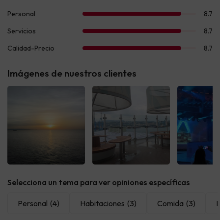
Imágenes de nuestros clientes
Ver todas
Ver todas
Ver t
Selecciona un tema para ver opiniones específicas
Personal
(4)
Habitaciones
(3)
Comida
(3)
L