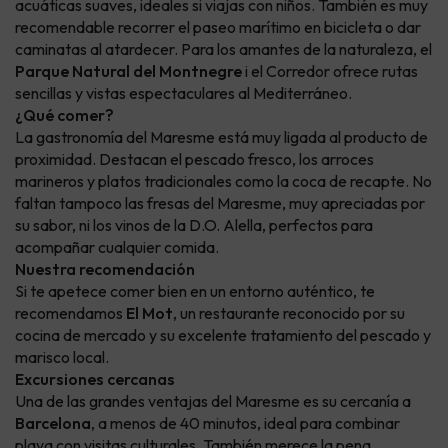
acuáticas suaves, ideales si viajas con niños. También es muy
recomendable recorrer el paseo marítimo en bicicleta o dar
caminatas al atardecer. Para los amantes de la naturaleza, el
Parque Natural del Montnegre
i el Corredor ofrece rutas
sencillas y vistas espectaculares al Mediterráneo.
¿Qué comer?
La gastronomía del Maresme está muy ligada al producto de
proximidad. Destacan el pescado fresco, los arroces
marineros y platos tradicionales como la coca de recapte. No
faltan tampoco las fresas del Maresme, muy apreciadas por
su sabor, ni los vinos de la D.O. Alella, perfectos para
acompañar cualquier comida.
Nuestra recomendación
Si te apetece comer bien en un entorno auténtico, te
recomendamos
El Mot
, un restaurante reconocido por su
cocina de mercado y su excelente tratamiento del pescado y
marisco local.
Excursiones cercanas
Una de las grandes ventajas del Maresme es su cercanía a
Barcelona
, a menos de 40 minutos, ideal para combinar
playa con visitas culturales. También merece la pena