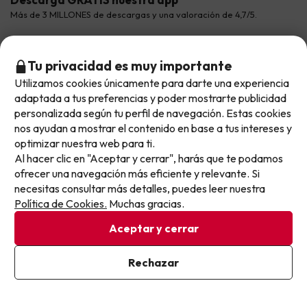
Hoteles Galicia
Vacaciones en Agosto
Más de 3 MILLONES de descargas y una valoración de 4,7/5.
Viajes para grupos
Chollos con Todo Incluido
Preguntas frecuentes
Hoteles en Islas
Vacaciones en Septiembre
Chollos en la playa
Hoteles Salou
Vacaciones en Octubre
Tu privacidad es muy importante
Chollos con Vuelo Incluido
Utilizamos cookies únicamente para darte una experiencia
No llegas tarde: llegas al siguiente.
Vacaciones en Noviembre
adaptada a tus preferencias y poder mostrarte publicidad
Hoteles con toboganes
Este chollo ya ha caducado, pero cada día lanzamos
personalizada según tu perfil de navegación. Estas cookies
nuevas oportunidades para viajar mejor y pagar
nos ayudan a mostrar el contenido en base a tus intereses y
Selección de la Newsletter
optimizar nuestra web para ti.
menos.
Al hacer clic en "Aceptar y cerrar", harás que te podamos
Apúntate y que el próximo no se te escape.
Métodos de pago disponibles
Los favoritos de nuestros clientes
ofrecer una navegación más eficiente y relevante. Si
necesitas consultar más detalles, puedes leer nuestra
Pon tu mejor e-mail
Política de Cookies.
Muchas gracias.
Aceptar y cerrar
Condiciones generales
Privacidad datos
Ya estoy suscrito
Rechazar
Política de cookies
Al suscribirte, confirmas haber leído y estar de acuerdo con la
Política de Privacidad
Viajes para ti S.L.U. Copyright © Buscounchollo.com 2010 -