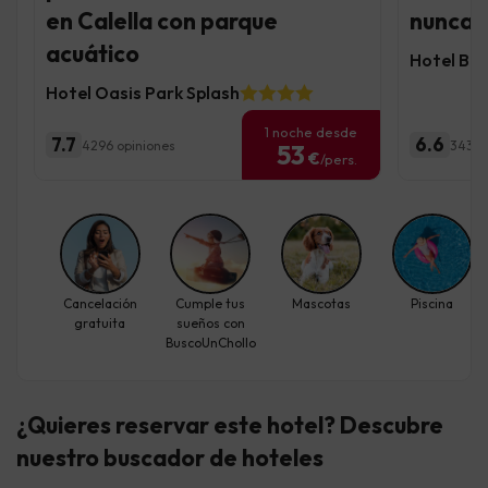
en Calella con parque
nunca f
acuático
Hotel Bo
Hotel Oasis Park Splash
1 noche desde
7.7
6.6
4296 opiniones
3435 
53
€
/pers.
Cancelación
Cumple tus
Mascotas
Piscina
gratuita
sueños con
BuscoUnChollo
¿Quieres reservar este hotel? Descubre
nuestro buscador de hoteles