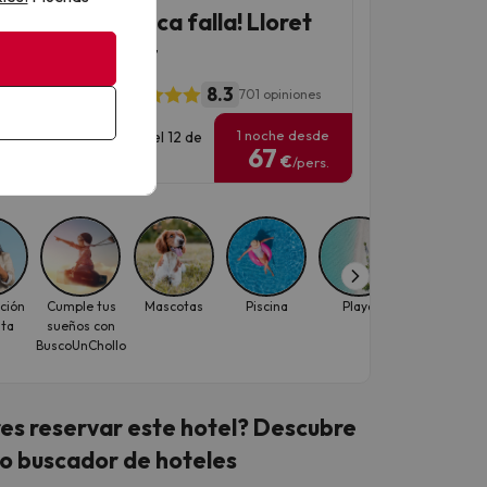
destino que nunca falla! Lloret
Mar en hotel 4*
8.3
RIA Sun Village
701 opiniones
1 noche desde
has para viajar: hasta el 12 de
67
ubre de 2026.
€
/pers.
ción
Cumple tus
Mascotas
Piscina
Playa
Viajes con
ita
sueños con
descuento
BuscoUnChollo
para
individuale
es reservar este hotel? Descubre
o buscador de hoteles