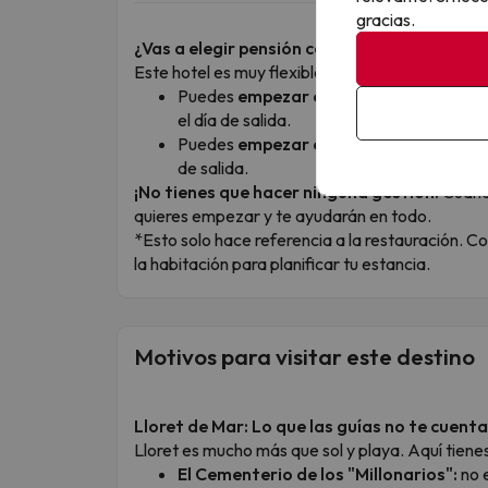
gracias.
¿Vas a elegir pensión completa?
Este hotel es muy flexible y puedes organizarte
Puedes
empezar con la comida
de medio
el día de salida.
Puedes
empezar con la cena
el día de l
de salida.
¡No tienes que hacer ninguna gestión!
Cuando
quieres empezar y te ayudarán en todo.
*Esto solo hace referencia a la restauración. Co
la habitación para planificar tu estancia.
Motivos para visitar este destino
Lloret de Mar: Lo que las guías no te cuenta
Lloret es mucho más que sol y playa. Aquí tienes 
El Cementerio de los "Millonarios":
no e