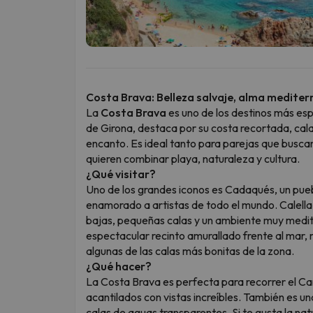
Costa Brava: Belleza salvaje, alma medite
La
Costa Brava
es uno de los destinos más esp
de Girona, destaca por su costa recortada, cal
encanto. Es ideal tanto para parejas que buscan
quieren combinar playa, naturaleza y cultura.
¿Qué visitar?
Uno de los grandes iconos es Cadaqués, un pue
enamorado a artistas de todo el mundo. Calella 
bajas, pequeñas calas y un ambiente muy medi
espectacular recinto amurallado frente al mar,
algunas de las calas más bonitas de la zona.
¿Qué hacer?
La Costa Brava es perfecta para recorrer el Ca
acantilados con vistas increíbles. También es un
calas de aguas transparentes. Si te gusta la na