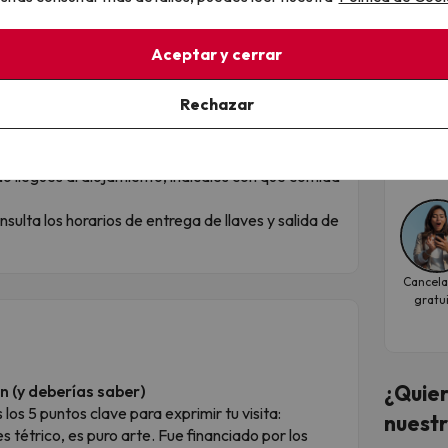
¡El 
de 
Aceptar y cerrar
 como quieras:
ALEG
día el día de llegada, y terminar con el desayuno
Rechazar
Fec
legada, y terminar con la comida de mediodía el día
oct
 llegues al alojamiento, indícales con qué comida
nsulta los horarios de entrega de llaves y salida de
Cancela
gratu
¿Quier
n (y deberías saber)
los 5 puntos clave para exprimir tu visita:
nuestr
s tétrico, es puro arte. Fue financiado por los