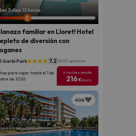
an 3 días 13 horas
planazo familiar en Lloret! Hotel
repleto de diversión con
oganes
7.2
l Garbí Park
2400 opiniones
4 noches desde
has para viajar: hasta el 1 de
216
ubre de 2026.
€
/pers.
406