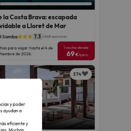
e la Costa Brava: escapada
lvidable a Lloret de Mar
7.3
l Samba
4668 opiniones
1 noche desde
has para viajar: hasta el 4 de
69
tiembre de 2026.
€
/pers.
374
ncias y poder
os ayudan a
ás eficiente y
 Chollo
ies.
Muchas