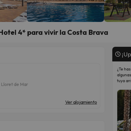
Hotel 4* para vivir la Costa Brava
¡Up
¿Te has
algunas
tuya an
 Lloret de Mar
Ver alojamiento