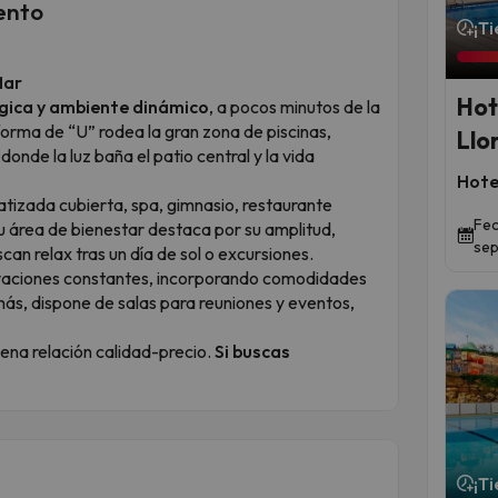
ento
¡T
Mar
Hot
gica y ambiente dinámico
, a pocos minutos de la
forma de “U” rodea la gran zona de piscinas,
Llo
d
donde la luz baña el patio central y la vida
Hote
imatizada cubierta, spa, gimnasio, restaurante
Fec
u área de bienestar destaca por su amplitud,
sep
an relax tras un día de sol o excursiones.
ovaciones constantes, incorporando comodidades
ás, dispone de salas para reuniones y eventos,
uena relación calidad-precio.
Si buscas
¡T