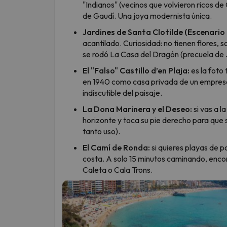
"Indianos" (vecinos que volvieron ricos d
de Gaudí. Una joya modernista única.
Jardines de Santa Clotilde (Escenario
acantilado. Curiosidad: no tienen flores, s
se rodó La Casa del Dragón (precuela de 
El "Falso" Castillo d’en Plaja:
es la foto 
en 1940 como casa privada de un empresar
indiscutible del paisaje.
La Dona Marinera y el Deseo:
si vas a la
horizonte y toca su pie derecho para que s
tanto uso).
El Camí de Ronda:
si quieres playas de po
costa. A solo 15 minutos caminando, enc
Caleta o Cala Trons.