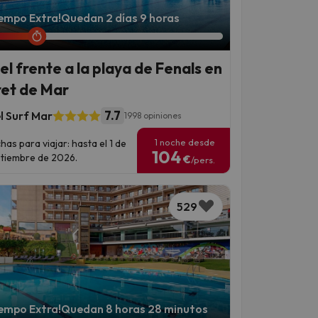
iempo Extra!
Quedan 2 días 9 horas
el frente a la playa de Fenals en
ret de Mar
7.7
l Surf Mar
1998 opiniones
1 noche desde
has para viajar: hasta el 1 de
104
tiembre de 2026.
€
/pers.
529
iempo Extra!
Quedan 8 horas 28 minutos