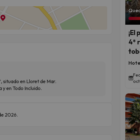
Qued
¡El 
4* 
tob
Hote
Fec
, situado en Lloret de Mar.
oct
 y en Todo Incluido.
 de 2026.