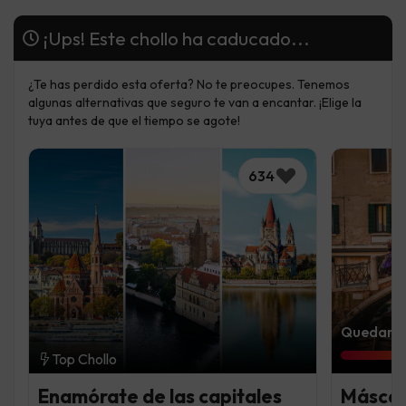
¡Ups! Este chollo ha caducado...
¿Te has perdido esta oferta? No te preocupes. Tenemos
algunas alternativas que seguro te van a encantar. ¡Elige la
tuya antes de que el tiempo se agote!
634
Quedan 7 
Top Chollo
Enamórate de las capitales
Máscar