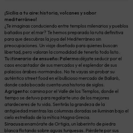
¡Sicilia a tu aire: historia, volcanes y sabor
mediterráneo!
¿Te imaginas conduciendo entre templos milenarios y pueblos
bañados por el mar? Te hemos preparado la ruta definitiva
para que descubras la joya del Mediterráneo sin
preocupaciones. Un viaje diseñado para quienes buscan
libertad, pero valoran la comodidad de tenerlo todo listo.
Tu itinerario de ensueño:
Palermo:
déjate seducir por el
caos encantador de sus mercados y el esplendor de sus
palacios árabes-normandos. No te vayas sin probar su
auténtico street food en el bullicioso mercado de Ballarò,
donde cada bocado cuenta una historia de siglos.
Agrigento:
camina por el Valle de los Templos, donde el
tiempo se detuvo para regalarte uno de los mejores
atardeceres de tu vida. Sentirás la grandeza de la
antigüedad mientras las columnas doradas se iluminan bajo el
cielo estrellado de la mítica Magna Grecia.
Siracusa:
enamórate de Ortigia, un laberinto de piedra
blanca flotando sobre aguas turquesas. Piérdete por sus