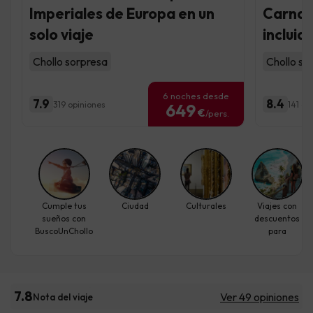
Imperiales de Europa en un
Carnava
solo viaje
incluid
Chollo sorpresa
Chollo so
6 noches desde
7.9
8.4
319 opiniones
141 op
649
€
/pers.
Cumple tus
Ciudad
Culturales
Viajes con
sueños con
descuentos
BuscoUnChollo
para
individuales
7.8
Ver 49 opiniones
Nota del viaje