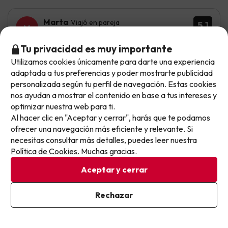
Marta
Viajó en pareja
5.1
Junio 2025
Tu privacidad es muy importante
Normal
Utilizamos cookies únicamente para darte una experiencia
No llegas tarde: llegas al siguiente.
adaptada a tus preferencias y poder mostrarte publicidad
Han sido 4 hoteles diferentes por lo que no se pueden
Este chollo ya ha caducado, pero cada día lanzamos
personalizada según tu perfil de navegación. Estas cookies
valorar igual. El de siracusa ha sido el único con buena
nuevas oportunidades para viajar mejor y pagar
nos ayudan a mostrar el contenido en base a tus intereses y
ubicación y buen desayuno
optimizar nuestra web para ti.
menos.
Realmente han sido malos casi todos, alguno daba hasta
Al hacer clic en "Aceptar y cerrar", harás que te podamos
Apúntate y que el próximo no se te escape.
miedo. Casi todos malas camas
ofrecer una navegación más eficiente y relevante. Si
necesitas consultar más detalles, puedes leer nuestra
Pon tu mejor e-mail
Política de Cookies.
Muchas gracias.
Ofelia
Viajó en pareja
Aceptar y cerrar
7.4
Abril 2025
Ya estoy suscrito
Rechazar
Bien
Al suscribirte, confirmas haber leído y estar de acuerdo con la
Política de Privacidad
Sicilia, es una belleza, su gente, su comida y su patrimonio