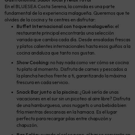
En el BLUESEA Costa Serena, la comida es una parte
fundamental de la experiencia malagueña. Queremos que te
olvides de la cocina y te centres en disfrutar:
Buffet Internacional con toque malagueño:
el
restaurante principal encontrarás una selección
variada que cambia cada día. Desde ensaladas frescas
y platos calientes internacionales hasta esos guiños a la
cocina andaluza que tanto nos gustan.
Show Cooking:
no hay nada como ver cómo se cocina
tu plato al momento. Disfruta de carnes y pescados a
la plancha hechos frente a ti, garantizando la máxima
frescura en cada servicio.
Snack Bar junto a la piscina:
¿Qué sería de unas
vacaciones en el sur sin un picoteo al aire libre? Disfruta
de una hamburguesa, unos nuggets o una bebida bien
fría mientras descansas en la hamaca. Es el lugar
perfecto para recargar pilas entre chapuzón y
chapuzón.
Bar Salón:
cuando el sol se pone, el bar se convierte en