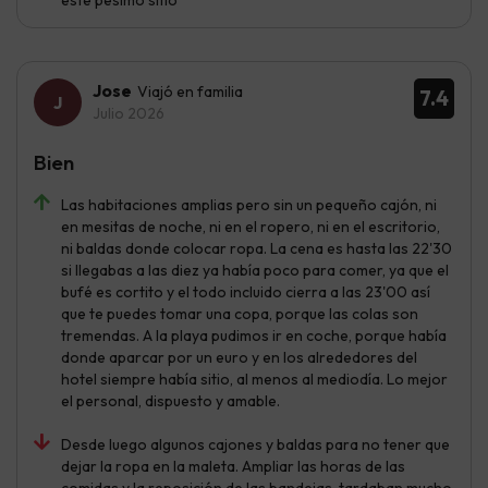
Jose
Viajó en familia
7.4
Julio 2026
Bien
Las habitaciones amplias pero sin un pequeño cajón, ni
en mesitas de noche, ni en el ropero, ni en el escritorio,
ni baldas donde colocar ropa. La cena es hasta las 22'30
si llegabas a las diez ya había poco para comer, ya que el
bufé es cortito y el todo incluido cierra a las 23'00 así
que te puedes tomar una copa, porque las colas son
tremendas. A la playa pudimos ir en coche, porque había
donde aparcar por un euro y en los alrededores del
hotel siempre había sitio, al menos al mediodía. Lo mejor
el personal, dispuesto y amable.
Desde luego algunos cajones y baldas para no tener que
dejar la ropa en la maleta. Ampliar las horas de las
comidas y la reposición de las bandejas, tardaban mucho