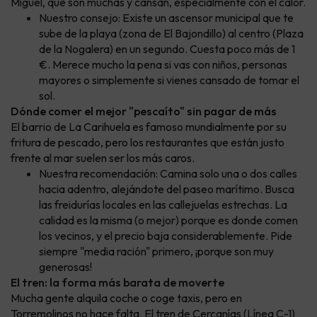
Miguel, que son muchas y cansan, especialmente con el calor.
Nuestro consejo: Existe un ascensor municipal que te
sube de la playa (zona de El Bajondillo) al centro (Plaza
de la Nogalera) en un segundo. Cuesta poco más de 1
€. Merece mucho la pena si vas con niños, personas
mayores o simplemente si vienes cansado de tomar el
sol.
Dónde comer el mejor "pescaíto" sin pagar de más
El barrio de La Carihuela es famoso mundialmente por su
fritura de pescado, pero los restaurantes que están justo
frente al mar suelen ser los más caros.
Nuestra recomendación: Camina solo una o dos calles
hacia adentro, alejándote del paseo marítimo. Busca
las freidurías locales en las callejuelas estrechas. La
calidad es la misma (o mejor) porque es donde comen
los vecinos, y el precio baja considerablemente. Pide
siempre "media ración" primero, ¡porque son muy
generosas!
El tren: la forma más barata de moverte
Mucha gente alquila coche o coge taxis, pero en
Torremolinos no hace falta. El tren de Cercanías (Línea C-1)