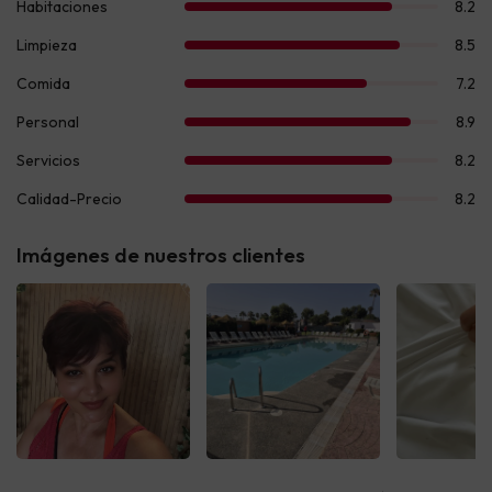
Imágenes de nuestros clientes
Ver todas
Ver todas
Ver t