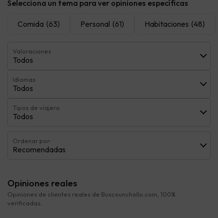
Selecciona un tema para ver opiniones específicas
Comida
(63)
Personal
(61)
Habitaciones
(48)
Valoraciones
Todos
Idiomas
Todos
Tipos de viajero
Todos
Ordenar por:
Recomendadas
Opiniones reales
Opiniones de clientes reales de Buscounchollo.com, 100%
verificadas.