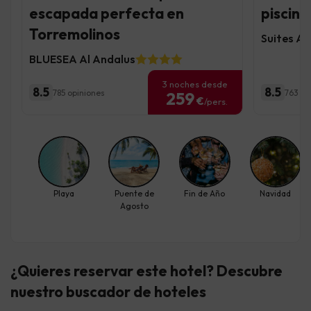
escapada perfecta en
piscina
Torremolinos
Suites Al
BLUESEA Al Andalus
3 noches desde
8.5
8.5
785 opiniones
763 op
259
€
/pers.
Playa
Puente de
Fin de Año
Navidad
Agosto
¿Quieres reservar este hotel? Descubre
nuestro buscador de hoteles