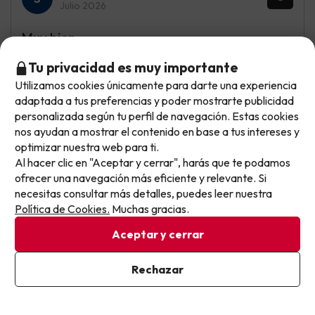
Julio 2026
Muy bien
Mas bariedad en las comidas y poco personal en el
Tu privacidad es muy importante
comedor tardaban mucho en reponer las comidas,la
Utilizamos cookies únicamente para darte una experiencia
No llegas tarde: llegas al siguiente.
piscina muy pequeña y el agua estaba caliente,animacion
adaptada a tus preferencias y poder mostrarte publicidad
poca,el bar de la piscina cierra pronto,poco personal en
Este chollo ya ha caducado, pero cada día lanzamos
personalizada según tu perfil de navegación. Estas cookies
el bar para pedir un refresco 20 minuto en la cola,
nuevas oportunidades para viajar mejor y pagar
nos ayudan a mostrar el contenido en base a tus intereses y
optimizar nuestra web para ti.
menos.
Al hacer clic en "Aceptar y cerrar", harás que te podamos
Apúntate y que el próximo no se te escape.
Mostrar más opiniones
ofrecer una navegación más eficiente y relevante. Si
necesitas consultar más detalles, puedes leer nuestra
Pon tu mejor e-mail
Política de Cookies.
Muchas gracias.
Si tienes dudas antes de reservar, puedes consultar nuestro
apartado de
preguntas frecuentes
.
Aceptar y cerrar
Ya estoy suscrito
Rechazar
Al suscribirte, confirmas haber leído y estar de acuerdo con la
Otras iniciativas de éxito del grupo Viajes Para Ti S.L.U.
Política de Privacidad
son Esquiades.com (la web líder de viajes a la nieve en