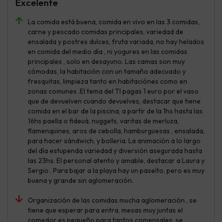
Excelente
La comida está buena, comida en vivo en las 3 comidas,
carne y pescado comidas principales, variedad de
ensalada y postres dulces, fruta variada, no hay helados
en comida del medio día , ni yogures en las comidas
principales , solo en desayuno. Las camas son muy
cómodas, la habitación con un tamaño adecuado y
fresquitas, limpieza tanto en habitaciónes como en
zonas comunes .El tema del TI pagas 1 euro por el vaso
que de devuelven cuando devuelves, destacar que tiene
comida en el bar de la piscina, a partir de la 1hs hasta las
16hs paella o fideuá, nuggets, varitas de merluza,
flamenquines, aros de cebolla, hamburguesas , ensalada,
para hacer sándwich, y bolleria. La animación a lo largo
del día estupenda variedad y diversión asegurada hasta
las 23hs. El personal atento y amable, destacar a Laura y
Sergio . Para bajar a la playa hay un paseíto, pero es muy
buena y grande sin aglomeración.
Organización de las comidas mucha aglomeración , se
tiene que esperar para entra, mesas muy juntas el
comedor es pequeño para tantos comensales, se