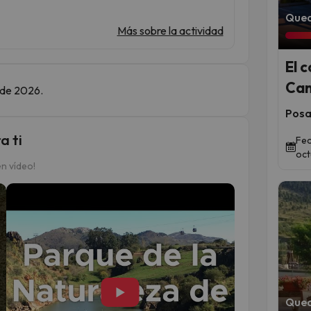
Qued
Más sobre la actividad
El 
Can
e de 2026.
Posad
a ti
Fec
oct
n vídeo!
▶
Qued