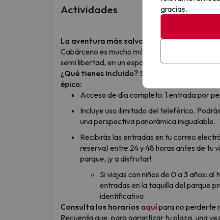
Actividades
gracias.
La aventura más salvaje te espera en el Pa
Cabárceno es mucho más que un parque, y no tie
semi libertad, en un espacio de más de 750 hect
¿Qué tienes incluido? Si eliges este chollo 
épico:
Acceso de día completo: 1 entrada por p
Incluye uso ilimitado del teleférico. Podrá
una perspectiva panorámica inigualable.
Recibirás las entradas en tu correo electr
reserva) entre 24 y 48 horas antes de tu v
parque, ¡y a disfrutar!
Si viajas con niños de 0 a 3 años: al
entradas en la taquilla del parque
identificativo.
Consulta los horarios
aquí
para no perderte n
Recuerda que, para garantizar tu plaza, una vez