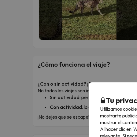
¿Cómo funciona el viaje?
¿Con o sin actividad? ¡Personaliza tu chollo
No todos los viajes son iguales, por eso te ofr
Sin actividad
: perfecto si quieres recorrer
Tu priva
Con actividad
: la opción ideal si quieres
Utilizamos cookie
mostrarte publici
¡No dejes que se escape! Elige tu opción ideal y
mostrar el conten
Al hacer clic en 
relevante. Si nec