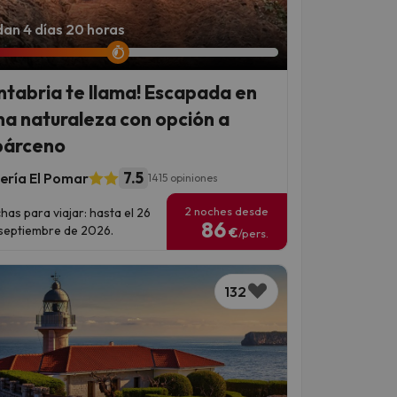
an 4 días 20 horas
ntabria te llama! Escapada en
na naturaleza con opción a
árceno
7.5
ería El Pomar
1415 opiniones
2 noches desde
has para viajar: hasta el 26
86
septiembre de 2026.
€
/pers.
132