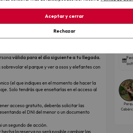
Top
Aceptar y cerrar
rque de Cabárceno!
Nat
Rechazar
ne nada que ver con un zoo: los animales viven en
eco
áreas. No se puede contar: tienes que vivirlo.
con entrada incluida, prepárate para un día
Tala
ersona
válida para el día siguiente a tu llegada.
Fec
oct
s sobrevolar el parque y ver a osos y elefantes con
ónico (el que indiques en el momento de hacer la
iaje. Solo tendrás que enseñarlas en el acceso al
Parq
 tener acceso gratuito, deberás solicitar las
Cabárc
 presentando el DNI del menor o un documento
i un segundo de acción.
 hecha la reserva no será posible cambiar las