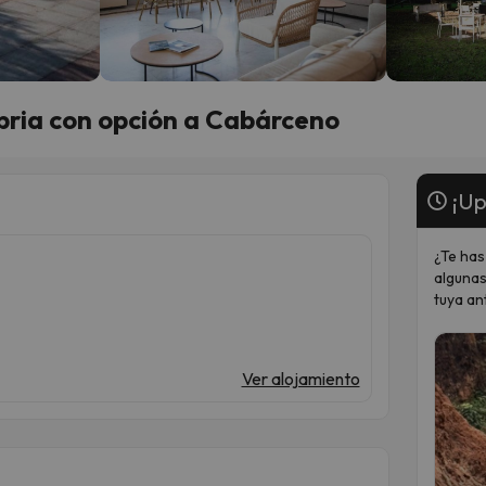
bria con opción a Cabárceno
¡Up
¿Te has
algunas
tuya an
Ver alojamiento