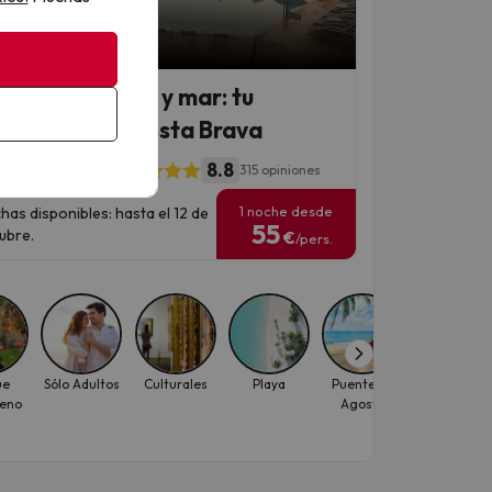
 Chollo
uraleza, calma y mar: tu
resort en la Costa Brava
8.8
ia Plaza Ecoresort
315 opiniones
1 noche desde
has disponibles: hasta el 12 de
55
ubre.
€
/pers.
ue
Sólo Adultos
Culturales
Playa
Puente de
Puente de
eno
Agosto
Octubre