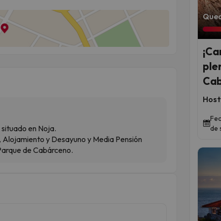
Qued
¡Ca
ple
Cab
Host
Fec
situado en Noja.
de 
o, Alojamiento y Desayuno y Media Pensión
 Parque de Cabárceno.