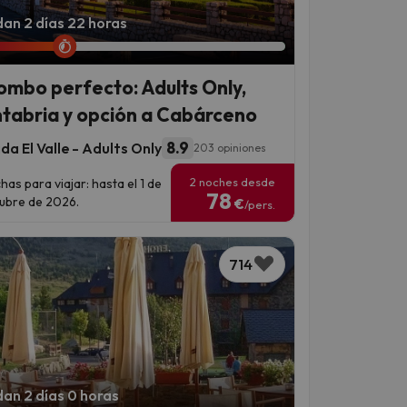
an 2 días 22 horas
combo perfecto: Adults Only,
tabria y opción a Cabárceno
8.9
a El Valle - Adults Only
203 opiniones
2 noches desde
has para viajar: hasta el 1 de
78
ubre de 2026.
€
/pers.
714
an 2 días 0 horas