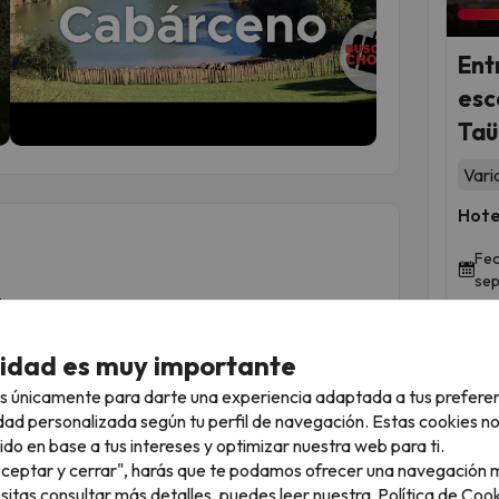
Ent
esc
Taül
Vari
Hote
Fec
sep
!
ecemos dos maneras de descubrir este destino:
 el destino a tu aire.
cidad es muy importante
 llevar algo más planificado tu viaje.
s únicamente para darte una experiencia adaptada a tus prefere
dad personalizada según tu perfil de navegación. Estas cookies n
 prepárate para disfrutar.
ido en base a tus intereses y optimizar nuestra web para ti.
"Aceptar y cerrar", harás que te podamos ofrecer una navegación m
esitas consultar más detalles, puedes leer nuestra
Política de Cook