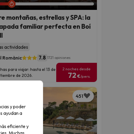
re montañas, estrellas y SPA: la
apada familiar perfecta en Boí
l
as actividades
7.8
l Romànic
1721 opiniones
2 noches desde
has para viajar: hasta el 13 de
72
tiembre de 2026.
€
/pers.
451
ncias y poder
os ayudan a
ás eficiente y
ies.
Muchas