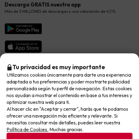
Viajes con mascotas
Contáctanos
Descarga GRATIS nuestra app
Hoteles Galicia
Vacaciones en Agosto
Más de 3 MILLONES de descargas y una valoración de 4,7/5.
Viajes para grupos
Chollos con Todo Incluido
Preguntas frecuentes
Hoteles en Islas
Vacaciones en Septiembre
Chollos en la playa
Hoteles Salou
Vacaciones en Octubre
Chollos con Vuelo Incluido
Vacaciones en Noviembre
Hoteles con toboganes
Selección de la Newsletter
Tu privacidad es muy importante
Utilizamos cookies únicamente para darte una experiencia
No llegas tarde: llegas al siguiente.
Métodos de pago disponibles
Los favoritos de nuestros clientes
adaptada a tus preferencias y poder mostrarte publicidad
Este chollo ya ha caducado, pero cada día lanzamos
personalizada según tu perfil de navegación. Estas cookies
nuevas oportunidades para viajar mejor y pagar
nos ayudan a mostrar el contenido en base a tus intereses y
optimizar nuestra web para ti.
menos.
Al hacer clic en "Aceptar y cerrar", harás que te podamos
Apúntate y que el próximo no se te escape.
Condiciones generales
ofrecer una navegación más eficiente y relevante. Si
Privacidad datos
necesitas consultar más detalles, puedes leer nuestra
Pon tu mejor e-mail
Política de cookies
Política de Cookies.
Muchas gracias.