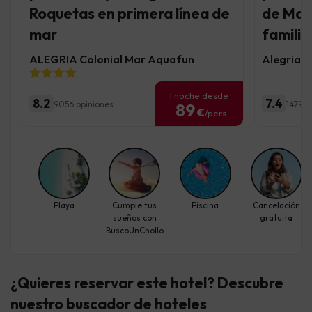
Roquetas en primera línea de
de Mar
mar
familia
ALEGRIA Colonial Mar Aquafun
Alegria F
1 noche desde
8.2
7.4
9056 opiniones
1479 o
89
€
/pers.
Playa
Cumple tus
Piscina
Cancelación
sueños con
gratuita
BuscoUnChollo
¿Quieres reservar este hotel? Descubre
nuestro buscador de hoteles