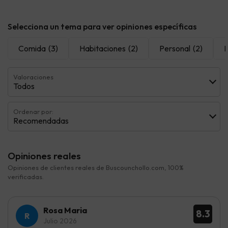
Selecciona un tema para ver opiniones específicas
Comida
(3)
Habitaciones
(2)
Personal
(2)
L
Valoraciones
Todos
Ordenar por:
Recomendadas
Opiniones reales
Opiniones de clientes reales de Buscounchollo.com, 100%
verificadas.
Rosa Maria
8.3
Julio 2026