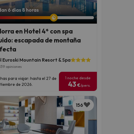
an 6 días 8 horas
orra en Hotel 4* con spa
luido: escapada de montaña
fecta
l Euroski Mountain Resort & Spa
139 opiniones
1 noche desde
has para viajar: hasta el 27 de
43
tiembre de 2026.
€
/pers.
156