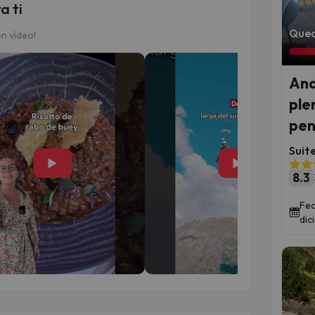
a ti
Qued
n vídeo!
And
ple
pen
Suit
▶
▶
8.3
Fec
dic