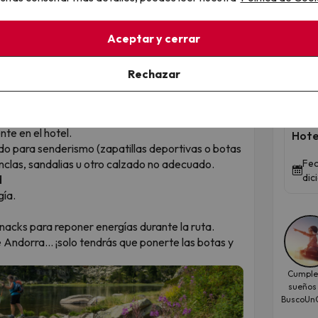
 zonas tan espectaculares como el Circo de
¡T
Aceptar y cerrar
ristaina o el Parque Natural de Sorteny.
eden variar según la ruta escogida.
las excursiones.
Rechazar
Tu 
torio contratar un seguro
.
Hot
sona y excursión
.
te en el hotel.
Hote
do para senderismo (zapatillas deportivas o botas
nclas, sandalias u otro calzado no adecuado.
Fec
dic
d
gía.
acks para reponer energías durante la ruta.
e Andorra… ¡solo tendrás que ponerte las botas y
Cumple
sueños
BuscoUnC