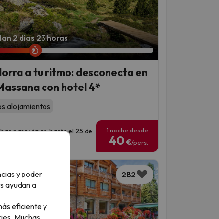
an 2 días 23 horas
orra a tu ritmo: desconecta en
Massana con hotel 4*
os alojamientos
1 noche desde
has para viajar: hasta el 25 de
40
ubre de 2026.
€
/pers.
ncias y poder
282
os ayudan a
ás eficiente y
ies.
Muchas