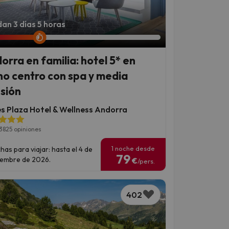
an 3 días 5 horas
orra en familia: hotel 5* en
no centro con spa y media
sión
es Plaza Hotel & Wellness Andorra
▶
▶
3825 opiniones
1 noche desde
has para viajar: hasta el 4 de
79
iembre de 2026.
€
/pers.
402