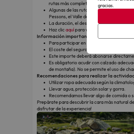
rutas más completas.
gracias.
Algunas de las rutas disponibles recorren
Pessons, el Valle de Incles, los Lagos de T
La duración, el desnivel y la dificultad pu
Haz clic
aquí
para ver más detalles sobre 
Información importante
Para participar en la actividad
es obliga
El coste del seguro es de
3,50 € por per
Este importe deberá abonarse directamen
Es obligatorio acudir con calzado adecua
de montaña). No se permite el uso de cha
Recomendaciones para realizar la activida
Utilizar ropa adecuada según la climatolo
Llevar agua, protección solar y gorra.
Recomendamos llevar algo de comida o sn
Prepárate para descubrir la cara más natural d
disfrutar de la experiencia!