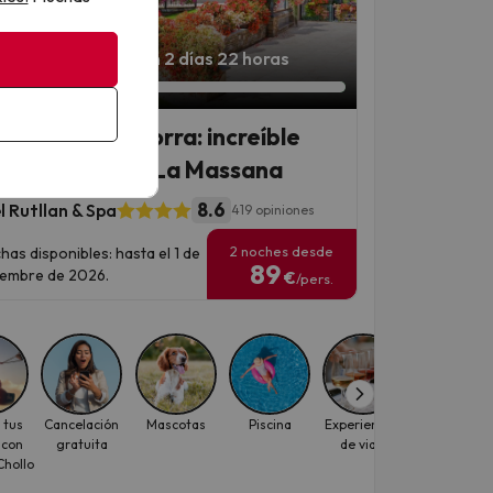
iempo Extra!
Quedan 2 días 22 horas
refugio en Andorra: increíble
el & Spa 4* en La Massana
8.6
l Rutllan & Spa
419 opiniones
2 noches desde
has disponibles: hasta el 1 de
89
iembre de 2026.
€
/pers.
 tus
Cancelación
Mascotas
Piscina
Experiencias
Otoño
 con
gratuita
de viaje
hollo