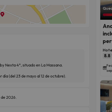
Qued
And
inc
per
Hote
8.8
by Nexta 4*, situado en La Massana.
Fec
sep
 día (del 23 de mayo al 12 de octubre).
e de 2026.