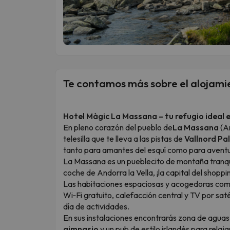
Te contamos más sobre el alojami
Hotel Màgic La Massana – tu refugio ideal 
En pleno corazón del pueblo de
La Massana
(An
telesilla que te lleva a las pistas de
Vallnord Pa
tanto para amantes del esquí como para avent
La Massana es un pueblecito de montaña tranqui
coche de Andorra la Vella, ¡la capital del shoppi
Las habitaciones espaciosas y acogedoras co
Wi‑Fi gratuito, calefacción central y TV por sa
día de actividades.
En sus instalaciones encontrarás zona de agua
gimnasio
y un pub de estilo irlandés para relaj