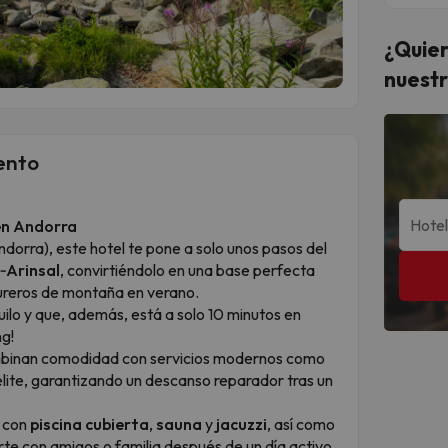
¿Quier
nuestr
ento
en Andorra
dorra), este hotel te pone a solo unos pasos del
l‑Arinsal
, convirtiéndolo en una base perfecta
ureros de montaña en verano.
lo y que, además, está a solo 10 minutos en
ng!
mbinan comodidad con servicios modernos como
télite, garantizando un descanso reparador tras un
s con
piscina cubierta
,
sauna
y
jacuzzi
, así como
arte con amigos o familia después de un día activo.