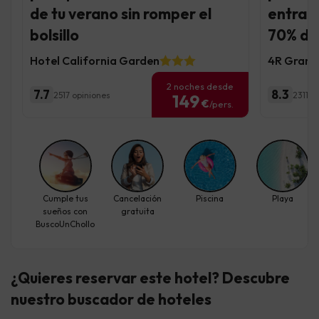
de tu verano sin romper el
entrada
bolsillo
70% de
Hotel California Garden
4R Gran 
2 noches desde
7.7
8.3
2517 opiniones
2311 o
149
€
/pers.
Cumple tus
Cancelación
Piscina
Playa
sueños con
gratuita
BuscoUnChollo
¿Quieres reservar este hotel? Descubre
nuestro buscador de hoteles