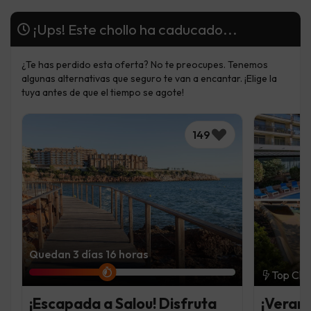
¡Ups! Este chollo ha caducado...
¿Te has perdido esta oferta? No te preocupes. Tenemos
algunas alternativas que seguro te van a encantar. ¡Elige la
tuya antes de que el tiempo se agote!
149
Quedan 3 días 16 horas
Top Cho
¡Escapada a Salou! Disfruta
¡Verano