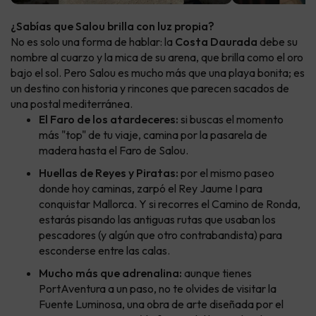
¿Sabías que Salou brilla con luz propia?
No es solo una forma de hablar: la
Costa Daurada
debe su
nombre al cuarzo y la mica de su arena, que brilla como el oro
bajo el sol. Pero Salou es mucho más que una playa bonita; es
un destino con historia y rincones que parecen sacados de
una postal mediterránea.
El Faro de los atardeceres:
si buscas el momento
más "top" de tu viaje, camina por la pasarela de
madera hasta el Faro de Salou.
Huellas de Reyes y Piratas:
por el mismo paseo
donde hoy caminas, zarpó el Rey Jaume I para
conquistar Mallorca. Y si recorres el Camino de Ronda,
estarás pisando las antiguas rutas que usaban los
pescadores (y algún que otro contrabandista) para
esconderse entre las calas.
Mucho más que adrenalina:
aunque tienes
PortAventura a un paso, no te olvides de visitar la
Fuente Luminosa, una obra de arte diseñada por el