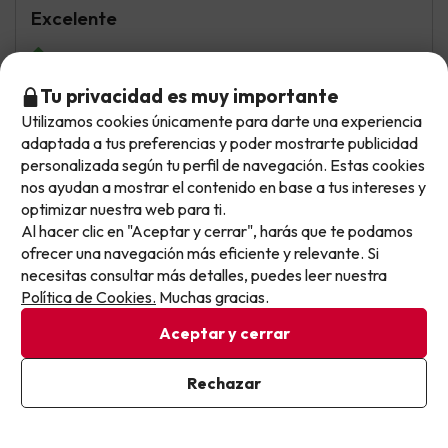
Excelente
Todo a estado genial, los apartamentos son geniales, no
falta de nada, súper amplios cómodos y limpios, las
Tu privacidad es muy importante
instalaciones perfectas. Todos los trabajadores súper
amables.
Utilizamos cookies únicamente para darte una experiencia
No llegas tarde: llegas al siguiente.
adaptada a tus preferencias y poder mostrarte publicidad
No puedo mencionar nada malo
Este chollo ya ha caducado, pero cada día lanzamos
personalizada según tu perfil de navegación. Estas cookies
nuevas oportunidades para viajar mejor y pagar
nos ayudan a mostrar el contenido en base a tus intereses y
optimizar nuestra web para ti.
menos.
Al hacer clic en "Aceptar y cerrar", harás que te podamos
Apúntate y que el próximo no se te escape.
Isabel
Viajó en pareja
9.7
ofrecer una navegación más eficiente y relevante. Si
Julio 2025
necesitas consultar más detalles, puedes leer nuestra
Pon tu mejor e-mail
Política de Cookies.
Muchas gracias.
Excelente
Aceptar y cerrar
El apartamento me ha gustado mucho ,muy limpio y en
una zona tranquila de Salou
Ya estoy suscrito
Rechazar
Al suscribirte, confirmas haber leído y estar de acuerdo con la
Nada
Política de Privacidad