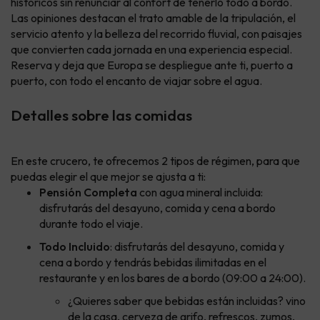
históricos sin renunciar al confort de tenerlo todo a bordo.
Las opiniones destacan el trato amable de la tripulación, el
servicio atento y la belleza del recorrido fluvial, con paisajes
que convierten cada jornada en una experiencia especial.
Reserva y deja que Europa se despliegue ante ti, puerto a
puerto, con todo el encanto de viajar sobre el agua.
Detalles sobre las comidas
En este crucero, te ofrecemos 2 tipos de régimen, para que
puedas elegir el que mejor se ajusta a ti:
Pensión Completa
con agua mineral incluida:
disfrutarás del desayuno, comida y cena a bordo
durante todo el viaje.
Todo Incluido
: disfrutarás del desayuno, comida y
cena a bordo y tendrás bebidas ilimitadas en el
restaurante y en los bares de a bordo (09:00 a 24:00).
¿Quieres saber que bebidas están incluidas? vino
de la casa, cerveza de grifo, refrescos, zumos,