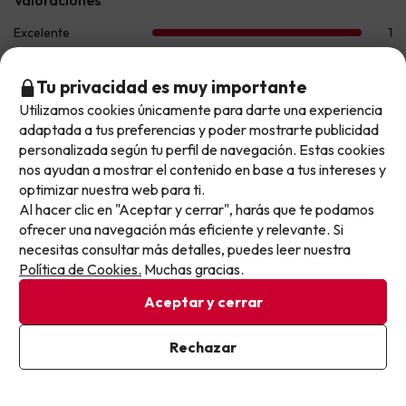
Tu privacidad es muy importante
Utilizamos cookies únicamente para darte una experiencia
No llegas tarde: llegas al siguiente.
adaptada a tus preferencias y poder mostrarte publicidad
Este chollo ya ha caducado, pero cada día lanzamos
personalizada según tu perfil de navegación. Estas cookies
nuevas oportunidades para viajar mejor y pagar
nos ayudan a mostrar el contenido en base a tus intereses y
optimizar nuestra web para ti.
menos.
Al hacer clic en "Aceptar y cerrar", harás que te podamos
Apúntate y que el próximo no se te escape.
ofrecer una navegación más eficiente y relevante. Si
necesitas consultar más detalles, puedes leer nuestra
Pon tu mejor e-mail
Política de Cookies.
Muchas gracias.
Aceptar y cerrar
M Carmen
Viajó en pareja
9.7
Julio 2026
Ya estoy suscrito
Rechazar
Al suscribirte, confirmas haber leído y estar de acuerdo con la
Excelente
Política de Privacidad