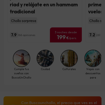
riad y relájate en un hammam
primer
tradicional
vuelos 
Chollo sorpresa
Chollo so
3 noches desde
7.9
7.2
166 opiniones
261 op
199
€
/pers.
Cumple tus
Ciudad
Culturales
Viajes con
sueños con
descuentos
BuscoUnChollo
para
individuales
Con Buscounchollo, el precio que ves es el