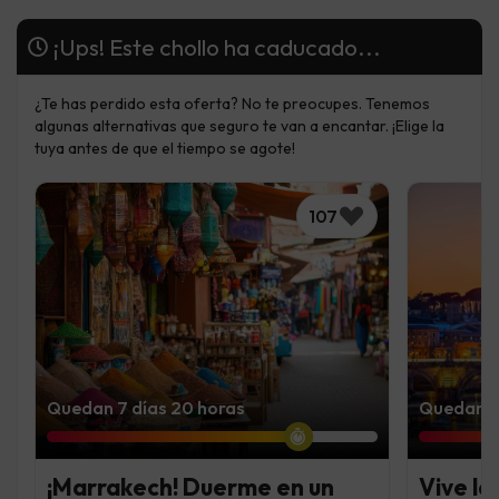
¡Ups! Este chollo ha caducado...
¿Te has perdido esta oferta? No te preocupes. Tenemos
algunas alternativas que seguro te van a encantar. ¡Elige la
tuya antes de que el tiempo se agote!
107
Quedan 7 días 20 horas
Quedan 4 
¡Marrakech! Duerme en un
Vive la