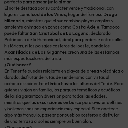
perfecto para pasear junto al mar.
El norte destaca por su carácter verde y tradicional, con
lugares como
Icod de los Vinos
, hogar del famoso
Drago
Milenario
, mientras que el sur combina playas amplias y
ambiente animado en zonas como
Costa Adeje
. Tampoco
puede faltar
San Cristóbal de La Laguna
, declarada
Patrimonio de la Humanidad, ideal para perderse entre calles
históricas, ni los paisajes costeros del oeste, donde los
Acantilados de Los Gigantes
crean una de las estampas
más espectaculares de la isla.
¿Qué hacer?
En Tenerife puedes relajarte en playas de
arena volcánica
o
dorada, disfrutar de rutas de senderismo con vistas al
océano o subir en
teleférico
hasta las alturas del
Teide
. Para
quienes viajan en familia, los parques temáticos y acuáticos
de la isla garantizan diversión para todas las edades,
mientras que las
excursiones en barco
para avistar delfines
y ballenas son una experiencia muy especial. Si te apetece
algo más tranquilo, pasear por pueblos costeros o disfrutar
de una terraza al sol es siempre un buen plan.
¿Qué comer?