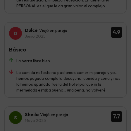
de restauración, limpieza, recepción. En general el
PERSONAL es el que le da gran valor al complejo
Dulce
Viajó en pareja
4.9
Junio 2025
Básico
La barra libre bien.
La comida nefasta no podíamos comer mi pareja y yo…
hemos pagado completo desayuno, comida y cena y nos
la hemos apañado fuera del hotel porque ni la
mermelada estaba bueno… una pena, no volveré
Sheila
Viajó en pareja
7.7
Mayo 2025