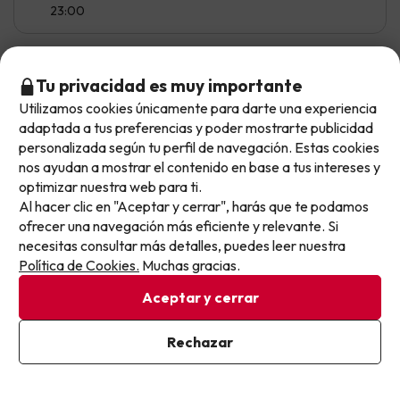
23:00
Tu privacidad es muy importante
Cristina
Viajó con amigos
9.4
Febrero 2025
Utilizamos cookies únicamente para darte una experiencia
No llegas tarde: llegas al siguiente.
adaptada a tus preferencias y poder mostrarte publicidad
Excelente
Este chollo ya ha caducado, pero cada día lanzamos
personalizada según tu perfil de navegación. Estas cookies
nuevas oportunidades para viajar mejor y pagar
nos ayudan a mostrar el contenido en base a tus intereses y
Lo mejor el personal de comedor ,la metre Alicia los
optimizar nuestra web para ti.
menos.
camareros Pedro ,Sara Alex encantadores y muy
Al hacer clic en "Aceptar y cerrar", harás que te podamos
Apúntate y que el próximo no se te escape.
profesionales.Tambienel animador de actividades
ofrecer una navegación más eficiente y relevante. Si
encantador.
necesitas consultar más detalles, puedes leer nuestra
Pon tu mejor e-mail
Política de Cookies.
Muchas gracias.
Las habitaciones un poco viejas para ser un
resort4estrellas
Aceptar y cerrar
Ya estoy suscrito
Rechazar
Mostrar más opiniones
Al suscribirte, confirmas haber leído y estar de acuerdo con la
Política de Privacidad