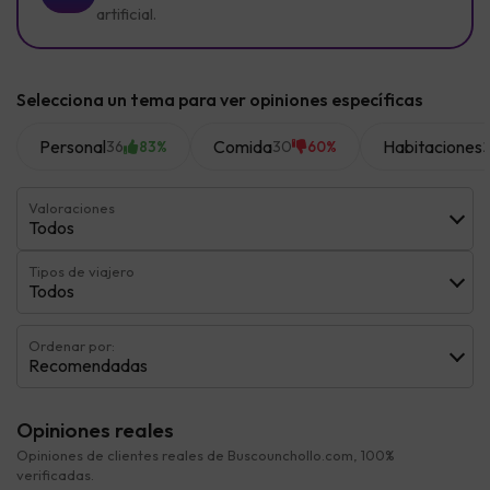
artificial.
Selecciona un tema para ver opiniones específicas
Personal
Comida
Habitaciones
36
30
2
83%
60%
Valoraciones
Todos
Tipos de viajero
Todos
Ordenar por:
Recomendadas
Opiniones reales
Opiniones de clientes reales de Buscounchollo.com, 100%
verificadas.