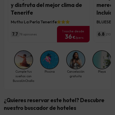
y disfruta del mejor clima de
merece
Tenerife
Incluid
Muthu La Perla Tenerife
BLUESEA 
1 noche desde
7.7
6.8
78 opiniones
210 op
36
€
/pers.
Cumple tus
Piscina
Cancelación
Playa
sueños con
gratuita
BuscoUnChollo
¿Quieres reservar este hotel? Descubre
nuestro buscador de hoteles